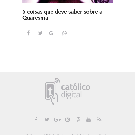
5 coisas que deve saber sobre a
5 detal
Quaresma
saber s