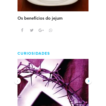
Os benefícios do jejum
Guia se
intens
CURIOSIDADES
‹
›