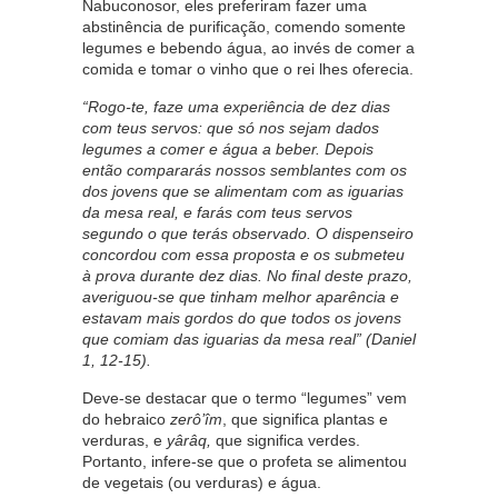
Nabuconosor, eles preferiram fazer uma
abstinência de purificação, comendo somente
legumes e bebendo água, ao invés de comer a
comida e tomar o vinho que o rei lhes oferecia.
“Rogo-te, faze uma experiência de dez dias
com teus servos: que só nos sejam dados
legumes a comer e água a beber. Depois
então compararás nossos semblantes com os
dos jovens que se alimentam com as iguarias
da mesa real, e farás com teus servos
segundo o que terás observado. O dispenseiro
concordou com essa proposta e os submeteu
à prova durante dez dias. No final deste prazo,
averiguou-se que tinham melhor aparência e
estavam mais gordos do que todos os jovens
que comiam das iguarias da mesa real” (Daniel
1, 12-15).
Deve-se destacar que o termo “legumes” vem
do hebraico
zerô’îm
, que significa plantas e
verduras, e
yârâq,
que significa verdes.
Portanto, infere-se que o profeta se alimentou
de vegetais (ou verduras) e água.