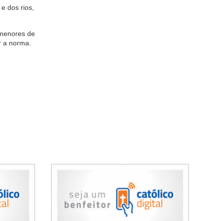
e dos rios,
 menores de
r a norma.