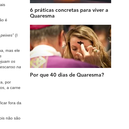
ais
6 práticas concretas para viver a
Quaresma
ão é
 peixes”
(I
ha, mas ele
s
jejuam os
descanso na
Por que 40 dias de Quaresma?
a, por
os, a carne
icar fora da
ois não são