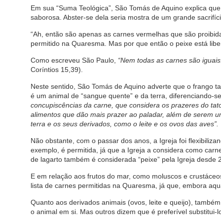
Em sua “Suma Teológica”, São Tomás de Aquino explica que
saborosa. Abster-se dela seria mostra de um grande sacrifíci
“Ah, então são apenas as carnes vermelhas que são proibid
permitido na Quaresma. Mas por que então o peixe está lib
Como escreveu São Paulo,
“Nem todas as carnes são iguais
Coríntios 15,39).
Neste sentido, São Tomás de Aquino adverte que o frango t
é um animal de “sangue quente” e da terra, diferenciando-se
concupiscências da carne, que considera os prazeres do tato
alimentos que dão mais prazer ao paladar, além de serem u
terra e os seus derivados, como o leite e os ovos das aves”.
Não obstante, com o passar dos anos, a Igreja foi flexibiliz
exemplo, é permitida, já que a Igreja a considera como car
de lagarto também é considerada “peixe” pela Igreja desde 
E em relação aos frutos do mar, como moluscos e crustáceos
lista de carnes permitidas na Quaresma, já que, embora aqu
Quanto aos derivados animais (ovos, leite e queijo), também
o animal em si. Mas outros dizem que é preferível substitui-l