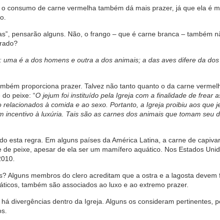
 o consumo de carne vermelha também dá mais prazer, já que ela é m
o.
as”, pensarão alguns. Não, o frango – que é carne branca – também n
erado?
: uma é a dos homens e outra a dos animais; a das aves difere da dos
ambém proporciona prazer. Talvez não tanto quanto o da carne vermel
 do peixe: “
O jejum foi instituído pela Igreja com a finalidade de frear a
 relacionados à comida e ao sexo. Portanto, a Igreja proibiu aos que 
m incentivo à luxúria. Tais são as carnes dos animais que tomam seu 
ando esta regra. Em alguns países da América Latina, a carne de capivar
ne de peixe, apesar de ela ser um mamífero aquático. Nos Estados Unid
2010.
? Alguns membros do clero acreditam que a ostra e a lagosta devem f
áticos, também são associados ao luxo e ao extremo prazer.
 há divergências dentro da Igreja. Alguns os consideram pertinentes, p
os.