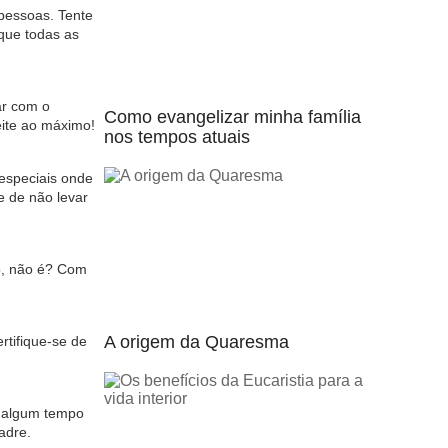
pessoas. Tente
que todas as
ar com o
Como evangelizar minha família
eite ao máximo!
nos tempos atuais
 especiais onde
e de não levar
o, não é? Com
A origem da Quaresma
rtifique-se de
m algum tempo
adre.