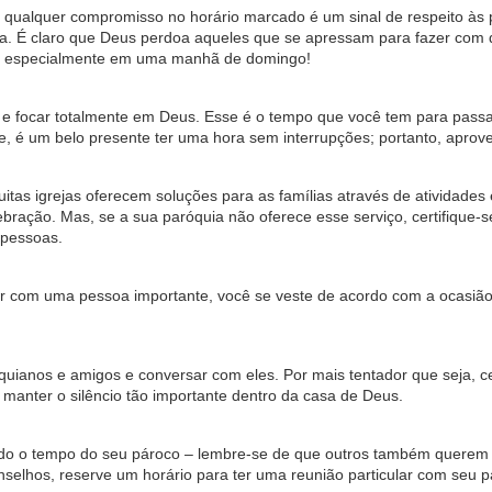
a qualquer compromisso no horário marcado é um sinal de respeito às 
sa. É claro que Deus perdoa aqueles que se apressam para fazer com 
 – especialmente em uma manhã de domingo!
ar e focar totalmente em Deus. Esse é o tempo que você tem para pass
e, é um belo presente ter uma hora sem interrupções; portanto, aprov
Muitas igrejas oferecem soluções para as famílias através de atividades
ração. Mas, se a sua paróquia não oferece esse serviço, certifique-s
 pessoas.
tar com uma pessoa importante, você se veste de acordo com a ocasiã
quianos e amigos e conversar com eles. Por mais tentador que seja, ce
e manter o silêncio tão importante dentro da casa de Deus.
todo o tempo do seu pároco – lembre-se de que outros também quere
nselhos, reserve um horário para ter uma reunião particular com seu p