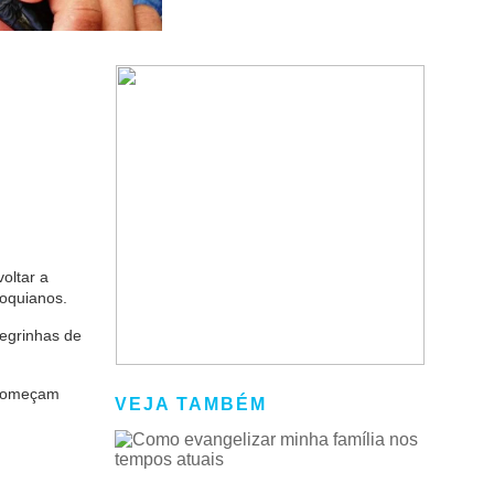
oltar a
roquianos.
regrinhas de
 começam
VEJA TAMBÉM