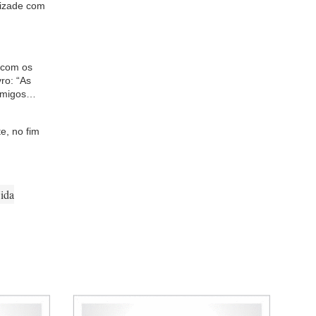
mizade com
o com os
vro: “As
 amigos…
te, no fim
ida