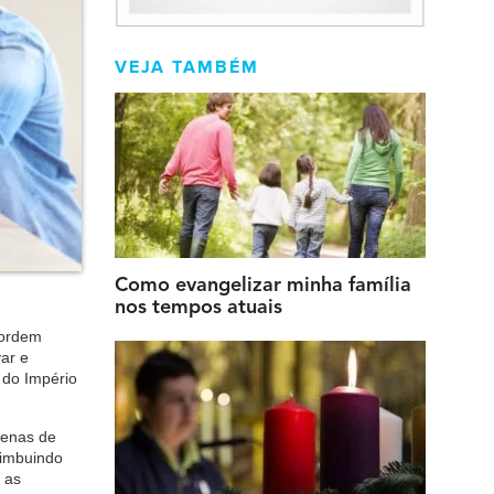
VEJA TAMBÉM
Como evangelizar minha família
nos tempos atuais
 ordem
ar e
 do Império
tenas de
 imbuindo
 as