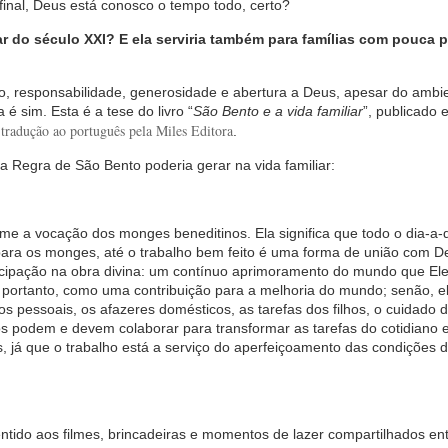
final, Deus está conosco o tempo todo, certo?
ar do século XXI? E ela serviria também para famílias com pouca p
to, responsabilidade, generosidade e abertura a Deus, apesar do ambi
é sim. Esta é a tese do livro “
São Bento e a vida familiar
”, publicado 
tradução ao português pela Miles Editora
m
.
a Regra de São Bento poderia gerar na vida familiar:
sume a vocação dos monges beneditinos. Ela significa que todo o dia-a-
para os monges, até o trabalho bem feito é uma forma de união com D
icipação na obra divina: um contínuo aprimoramento do mundo que Ele
, portanto, como uma contribuição para a melhoria do mundo; senão, el
ios pessoais, os afazeres domésticos, as tarefas dos filhos, o cuidado 
dos podem e devem colaborar para transformar as tarefas do cotidiano 
s, já que o trabalho está a serviço do aperfeiçoamento das condições d
ntido aos filmes, brincadeiras e momentos de lazer compartilhados ent