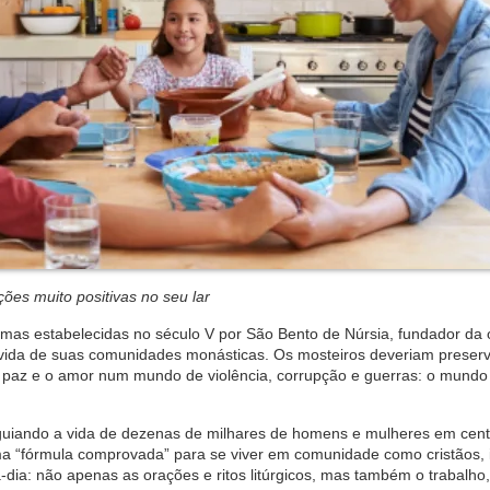
ões muito positivas no seu lar
ormas estabelecidas no século V por São Bento de Núrsia, fundador da
de vida de suas comunidades monásticas. Os mosteiros deveriam preserv
fé, a paz e o amor num mundo de violência, corrupção e guerras: o mundo
m guiando a vida de dezenas de milhares de homens e mulheres em cen
ma “fórmula comprovada” para se viver em comunidade como cristãos,
ia: não apenas as orações e ritos litúrgicos, mas também o trabalho,