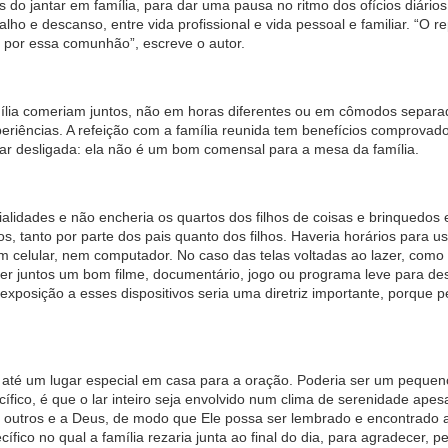
do jantar em família, para dar uma pausa no ritmo dos ofícios diários
alho e descanso, entre vida profissional e vida pessoal e familiar. “O 
por essa comunhão”, escreve o autor.
ília comeriam juntos, não em horas diferentes ou em cômodos separad
riências. A refeição com a família reunida tem benefícios comprovad
star desligada: ela não é um bom comensal para a mesa da família.
icialidades e não encheria os quartos dos filhos de coisas e brinquedos
 tanto por parte dos pais quanto dos filhos. Haveria horários para usa
elular, nem computador. No caso das telas voltadas ao lazer, como 
ver juntos um bom filme, documentário, jogo ou programa leve para de
xposição a esses dispositivos seria uma diretriz importante, porque pe
l, até um lugar especial em casa para a oração. Poderia ser um pequen
ífico, é que o lar inteiro seja envolvido num clima de serenidade apes
aos outros e a Deus, de modo que Ele possa ser lembrado e encontrado 
ífico no qual a família rezaria junta ao final do dia, para agradecer, pe