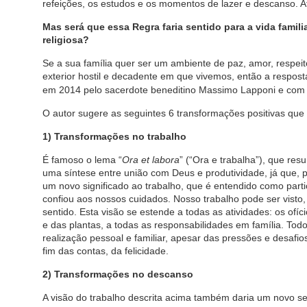
refeições, os estudos e os momentos de lazer e descanso. A
Mas será que essa Regra faria sentido para a vida famili
religiosa?
Se a sua família quer ser um ambiente de paz, amor, respei
exterior hostil e decadente em que vivemos, então a resposta 
em 2014 pelo sacerdote beneditino Massimo Lapponi e co
O autor sugere as seguintes 6 transformações positivas que 
1) Transformações no trabalho
É famoso o lema “
Ora et labora
” (“Ora e trabalha”), que re
uma síntese entre união com Deus e produtividade, já que, 
um novo significado ao trabalho, que é entendido como part
confiou aos nossos cuidados. Nosso trabalho pode ser visto
sentido. Esta visão se estende a todas as atividades: os ofíc
e das plantas, a todas as responsabilidades em família. To
realização pessoal e familiar, apesar das pressões e desafio
fim das contas, da felicidade.
2) Transformações no descanso
A visão do trabalho descrita acima também daria um novo se