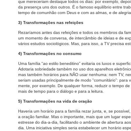
que mereceriam destaque todos os dias: por exemplo, depois 
da presença uns dos outros. É o famoso equilíbrio entre trab
tempo de comunhão com Deus e com as almas, e de alegria 
3) Transformações nas refeições
Rezaríamos antes das refeições e todos os membros da fam
um momento de conversa, de intercâmbio de ideias e de expe
vários estudos sociológicos. Mas, para isso, a TV precisa e
4) Transformações no consumo
Uma família “ao estilo beneditino” evitaria os luxos e superf
Adotaria sobriedade também no uso dos aparelhos eletrônicos,
mas também horários para NÃO usar nenhuma: nem TV, nem c
seriam usadas principalmente de modo “comunitário”: para 
mente, por exemplo. De qualquer forma, reduzir o tempo de e
mais de tempo para o diálogo e para a leitura.
5) Transformações na vida de oração
Haveria um horário para a família rezar junta, e, se possíve
a oração familiar. Mas o importante, mais que um lugar espec
estresse do dia-a-dia, facilitando o ambiente de abertura 
dia. Uma iniciativa simples seria estabelecer um horário espec