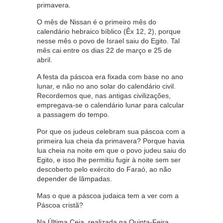
primavera.
O mês de Nissan é o primeiro mês do
calendário hebraico bíblico (Êx 12, 2), porque
nesse mês o povo de Israel saiu do Egito. Tal
mês cai entre os dias 22 de março e 25 de
abril.
A festa da páscoa era fixada com base no ano
lunar, e não no ano solar do calendário civil.
Recordemos que, nas antigas civilizações,
empregava-se o calendário lunar para calcular
a passagem do tempo.
Por que os judeus celebram sua páscoa com a
primeira lua cheia da primavera? Porque havia
lua cheia na noite em que o povo judeu saiu do
Egito, e isso lhe permitiu fugir à noite sem ser
descoberto pelo exército do Faraó, ao não
depender de lâmpadas.
Mas o que a páscoa judaica tem a ver com a
Páscoa cristã?
Na Última Ceia, realizada na Quinta-Feira