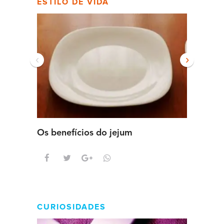
ESTILO DE VIDA
‹
›
Os benefícios do jejum
Guia se
intens
CURIOSIDADES