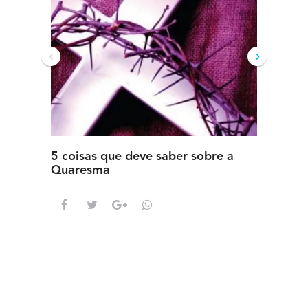
‹
›
5 coisas que deve saber sobre a
5 detal
Quaresma
saber s