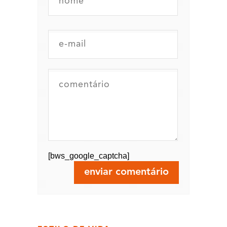
[bws_google_captcha]