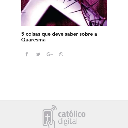
5 coisas que deve saber sobre a
5 detal
Quaresma
saber s