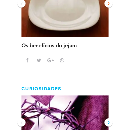
‹
›
Os benefícios do jejum
Guia se
intens
CURIOSIDADES
‹
›