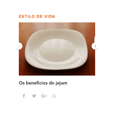
ESTILO DE VIDA
‹
›
Os benefícios do jejum
Guia se
intens