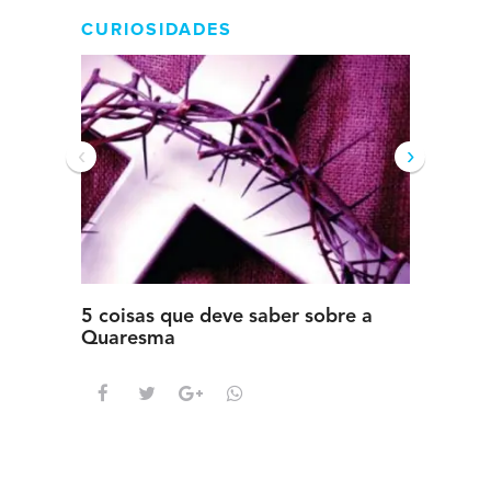
CURIOSIDADES
‹
›
5 coisas que deve saber sobre a
5 detal
Quaresma
saber s