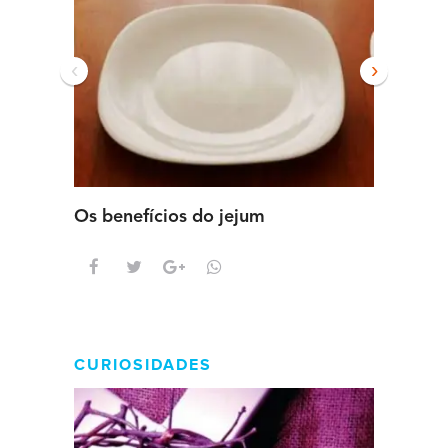
‹
›
Os benefícios do jejum
Guia se
intens
CURIOSIDADES