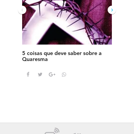
‹
›
5 coisas que deve saber sobre a
5 detal
Quaresma
saber s