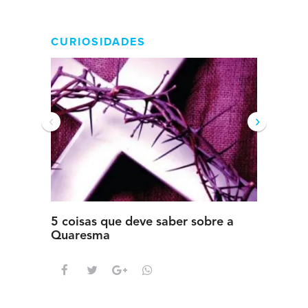
CURIOSIDADES
‹
›
5 coisas que deve saber sobre a
5 detal
Quaresma
saber s