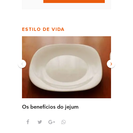
ESTILO DE VIDA
‹
›
Os benefícios do jejum
Guia se
intens