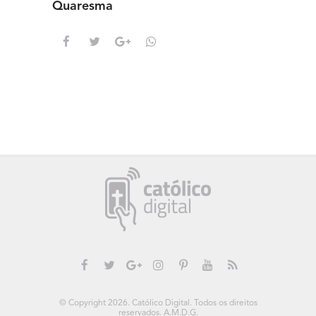
Quaresma
saber s
© Copyright 2026. Católico Digital. Todos os direitos
reservados. A.M.D.G.