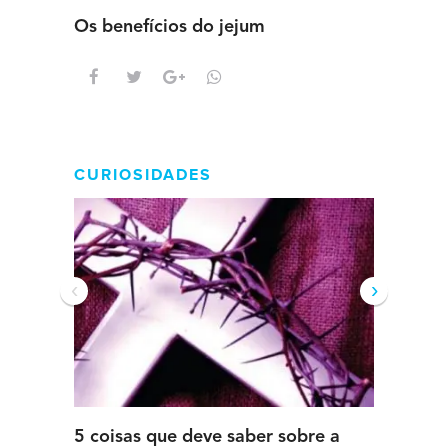
Os benefícios do jejum
Guia se
intens
CURIOSIDADES
‹
›
5 coisas que deve saber sobre a
5 detal