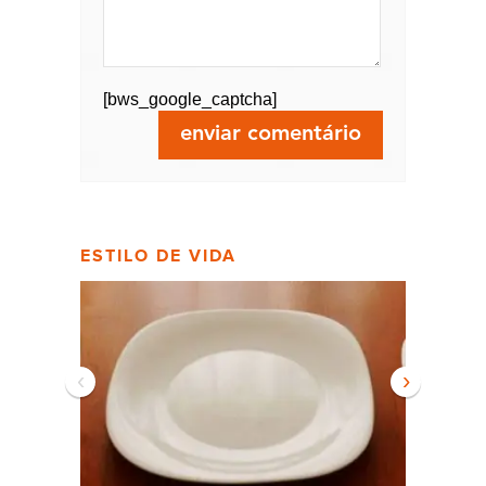
[bws_google_captcha]
ESTILO DE VIDA
‹
›