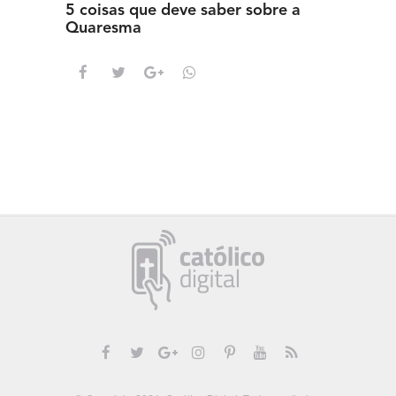
5 coisas que deve saber sobre a
5 detal
Quaresma
saber s