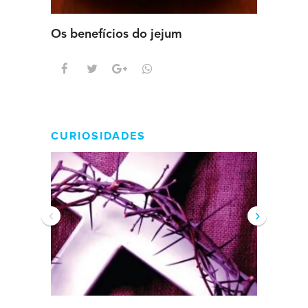
Os benefícios do jejum
Guia se
intens
CURIOSIDADES
‹
›