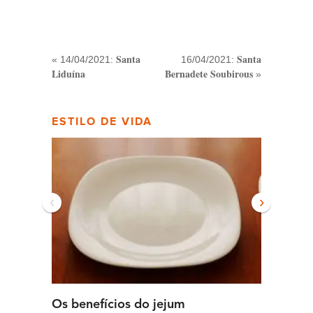
Santa
Santa
« 14/04/2021:
16/04/2021:
Liduína
Bernadete Soubirous
»
ESTILO DE VIDA
‹
›
Os benefícios do jejum
Guia se