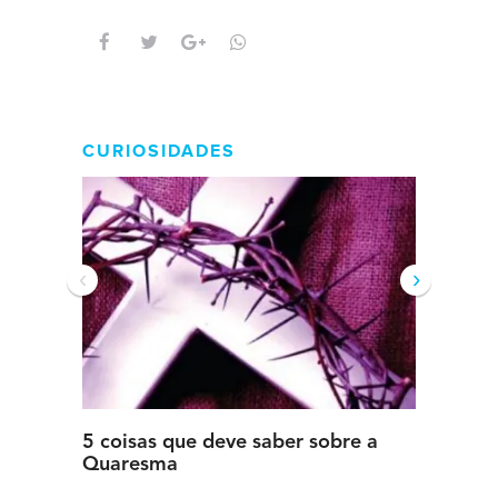
intens
CURIOSIDADES
‹
›
5 coisas que deve saber sobre a
5 detal
Quaresma
saber s