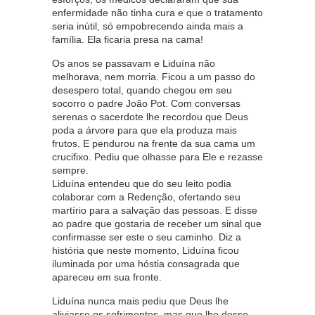
enfermidade não tinha cura e que o tratamento
seria inútil, só empobrecendo ainda mais a
família. Ela ficaria presa na cama!
Os anos se passavam e Liduína não
melhorava, nem morria. Ficou a um passo do
desespero total, quando chegou em seu
socorro o padre João Pot. Com conversas
serenas o sacerdote lhe recordou que Deus
poda a árvore para que ela produza mais
frutos. E pendurou na frente da sua cama um
crucifixo. Pediu que olhasse para Ele e rezasse
sempre.
Liduína entendeu que do seu leito podia
colaborar com a Redenção, ofertando seu
martírio para a salvação das pessoas. E disse
ao padre que gostaria de receber um sinal que
confirmasse ser este o seu caminho. Diz a
história que neste momento, Liduína ficou
iluminada por uma hóstia consagrada que
apareceu em sua fronte.
Liduína nunca mais pediu que Deus lhe
aliviasse os sofrimentos, mas que lhe desse