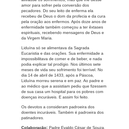
amor para sofrer pela conversão dos
pecadores. Do seu leito de enferma ela
recebeu de Deus o dom da profecia e da cura
pela oração aos enfermos. Após doze anos de
enfermidade também começou a ter êxtases
espirituais, recebendo mensagens de Deus e
da Virgem Maria.
Liduína só se alimentava da Sagrada
Eucaristia e das orações. Sua enfermidade a
impossibilitava de comer e de beber, e nada
podia explicar tal prodígio. Nos últimos sete
meses de vida seu sofrimento foi terrível. No
dia 14 de abril de 1433, após a Páscoa,
Liduína morreu serena e em paz. Ao padre e
ao médico que a assistiam pediu que fizessem
de sua casa um hospital para os pobres com
doenças incuráveis. E assim foi feito.
Os devotos a consideram padroeira dos
doentes incuráveis. Também é padroeira dos
patinadores.
Colaboração:
Padre Evaldo César de Souza,