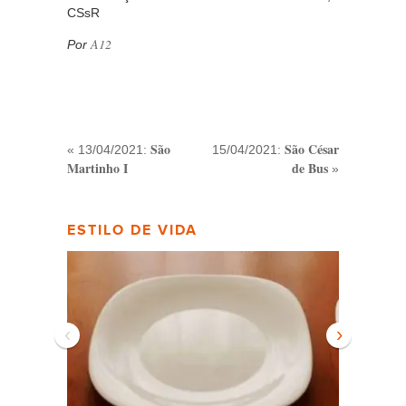
CSsR
A12
Por
São
São César
« 13/04/2021:
15/04/2021:
Martinho I
de Bus
»
ESTILO DE VIDA
‹
›