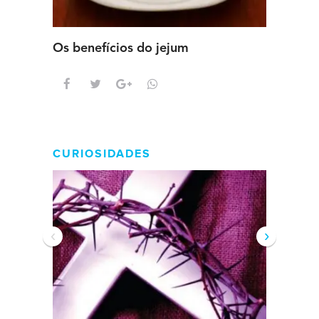
Os benefícios do jejum
Guia se
intens
CURIOSIDADES
‹
›