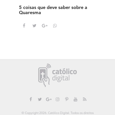
5 coisas que deve saber sobre a
5 detal
Quaresma
saber s
© Copyright 2026. Católico Digital. Todos os direitos