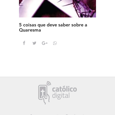
5 coisas que deve saber sobre a
5 detal
Quaresma
saber s