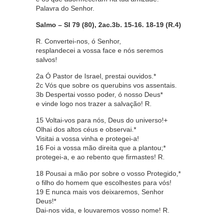
Palavra do Senhor.
Salmo – Sl 79 (80), 2ac.3b. 15-16. 18-19 (R.4)
R. Convertei-nos, ó Senhor,
resplandecei a vossa face e nós seremos
salvos!
2a Ó Pastor de Israel, prestai ouvidos.*
2c Vós que sobre os querubins vos assentais.
3b Despertai vosso poder, ó nosso Deus*
e vinde logo nos trazer a salvação! R.
15 Voltai-vos para nós, Deus do universo!+
Olhai dos altos céus e observai.*
Visitai a vossa vinha e protegei-a!
16 Foi a vossa mão direita que a plantou;*
protegei-a, e ao rebento que firmastes! R.
18 Pousai a mão por sobre o vosso Protegido,*
o filho do homem que escolhestes para vós!
19 E nunca mais vos deixaremos, Senhor
Deus!*
Dai-nos vida, e louvaremos vosso nome! R.