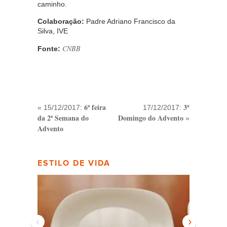
caminho.
Colaboração:
Padre Adriano Francisco da
Silva, IVE
CNBB
Fonte:
6ª feira
3º
« 15/12/2017:
17/12/2017:
da 2ª Semana do
Domingo do Advento
»
Advento
ESTILO DE VIDA
‹
›