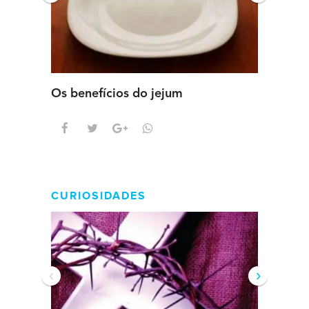
Os benefícios do jejum
Guia se
intens
CURIOSIDADES
‹
›