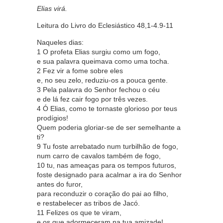
Elias virá.
Leitura do Livro do Eclesiástico 48,1-4.9-11
Naqueles dias:
1 O profeta Elias surgiu como um fogo,
e sua palavra queimava como uma tocha.
2 Fez vir a fome sobre eles
e, no seu zelo, reduziu-os a pouca gente.
3 Pela palavra do Senhor fechou o céu
e de lá fez cair fogo por três vezes.
4 Ó Elias, como te tornaste glorioso por teus
prodígios!
Quem poderia gloriar-se de ser semelhante a
ti?
9 Tu foste arrebatado num turbilhão de fogo,
num carro de cavalos também de fogo,
10 tu, nas ameaças para os tempos futuros,
foste designado para acalmar a ira do Senhor
antes do furor,
para reconduzir o coração do pai ao filho,
e restabelecer as tribos de Jacó.
11 Felizes os que te viram,
e os que adormeceram na tua amizade!