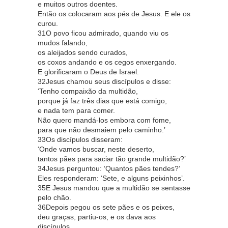
e muitos outros doentes.
Então os colocaram aos pés de Jesus. E ele os
curou.
31O povo ficou admirado, quando viu os
mudos falando,
os aleijados sendo curados,
os coxos andando e os cegos enxergando.
E glorificaram o Deus de Israel.
32Jesus chamou seus discípulos e disse:
‘Tenho compaixão da multidão,
porque já faz três dias que está comigo,
e nada tem para comer.
Não quero mandá-los embora com fome,
para que não desmaiem pelo caminho.’
33Os discípulos disseram:
‘Onde vamos buscar, neste deserto,
tantos pães para saciar tão grande multidão?’
34Jesus perguntou: ‘Quantos pães tendes?’
Eles responderam: ‘Sete, e alguns peixinhos’.
35E Jesus mandou que a multidão se sentasse
pelo chão.
36Depois pegou os sete pães e os peixes,
deu graças, partiu-os, e os dava aos
discípulos,