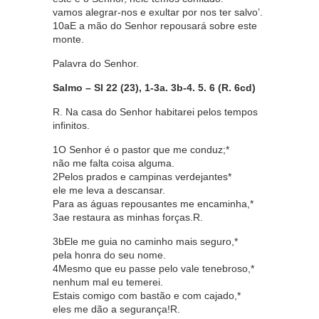
vamos alegrar-nos e exultar por nos ter salvo’.
10aE a mão do Senhor repousará sobre este
monte.
Palavra do Senhor.
Salmo – Sl 22 (23), 1-3a. 3b-4. 5. 6 (R. 6cd)
R. Na casa do Senhor habitarei pelos tempos
infinitos.
1O Senhor é o pastor que me conduz;*
não me falta coisa alguma.
2Pelos prados e campinas verdejantes*
ele me leva a descansar.
Para as águas repousantes me encaminha,*
3ae restaura as minhas forças.R.
3bEle me guia no caminho mais seguro,*
pela honra do seu nome.
4Mesmo que eu passe pelo vale tenebroso,*
nenhum mal eu temerei.
Estais comigo com bastão e com cajado,*
eles me dão a segurança!R.