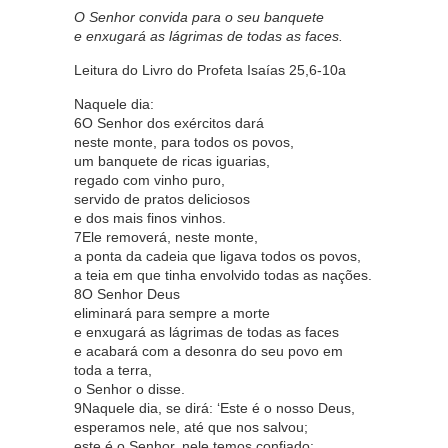
O Senhor convida para o seu banquete
e enxugará as lágrimas de todas as faces.
Leitura do Livro do Profeta Isaías 25,6-10a
Naquele dia:
6O Senhor dos exércitos dará
neste monte, para todos os povos,
um banquete de ricas iguarias,
regado com vinho puro,
servido de pratos deliciosos
e dos mais finos vinhos.
7Ele removerá, neste monte,
a ponta da cadeia que ligava todos os povos,
a teia em que tinha envolvido todas as nações.
8O Senhor Deus
eliminará para sempre a morte
e enxugará as lágrimas de todas as faces
e acabará com a desonra do seu povo em
toda a terra,
o Senhor o disse.
9Naquele dia, se dirá: ‘Este é o nosso Deus,
esperamos nele, até que nos salvou;
este é o Senhor, nele temos confiado: