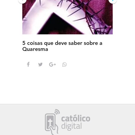
5 coisas que deve saber sobre a
5 detal
Quaresma
saber s