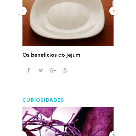
‹
›
Os benefícios do jejum
Guia se
intens
CURIOSIDADES
‹
›