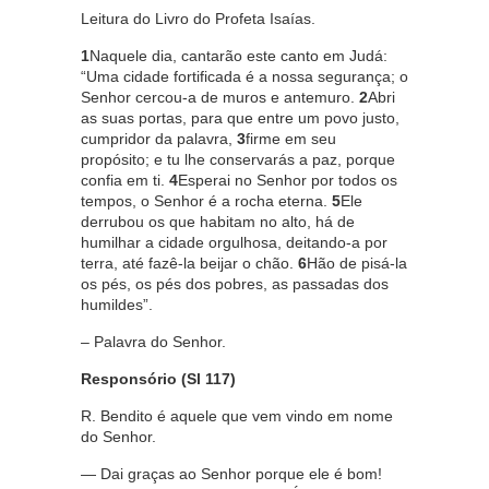
Leitura do Livro do Profeta Isaías.
1
Naquele dia, cantarão este canto em Judá:
“Uma cidade fortificada é a nossa segurança; o
Senhor cercou-a de muros e antemuro.
2
Abri
as suas portas, para que entre um povo justo,
cumpridor da palavra,
3
firme em seu
propósito; e tu lhe conservarás a paz, porque
confia em ti.
4
Esperai no Senhor por todos os
tempos, o Senhor é a rocha eterna.
5
Ele
derrubou os que habitam no alto, há de
humilhar a cidade orgulhosa, deitando-a por
terra, até fazê-la beijar o chão.
6
Hão de pisá-la
os pés, os pés dos pobres, as passadas dos
humildes”.
– Palavra do Senhor.
Responsório (Sl 117)
R. Bendito é aquele que vem vindo em nome
do Senhor.
— Dai graças ao Senhor porque ele é bom!