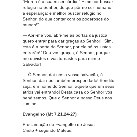
“Eterna é a sua misericórdia!” É melhor buscar
refúgio no Senhor, do que pôr no ser humano
a esperança; é melhor buscar refúgio no
Senhor, do que contar com os poderosos do
mundo!”
— Abri-me vós, abri-me as portas da justiça;
quero entrar para dar graças ao Senhor! “Sim,
esta é a porta do Senhor, por ela só os justos
entrarão!” Dou-vos graças, ó Senhor, porque
me ouvistes e vos tornastes para mim o
Salvador!
— Ó Senhor, dai-nos a vossa salvação, ó
Senhor, dai-nos também prosperidade! Bendito
seja, em nome do Senhor, aquele que em seus
átrios vai entrando! Desta casa do Senhor vos
bendizemos. Que o Senhor e nosso Deus nos
ilumine!
Evangelho (Mt 7,21.24-27)
Proclamação do Evangelho de Jesus
Cristo
+
segundo Mateus.