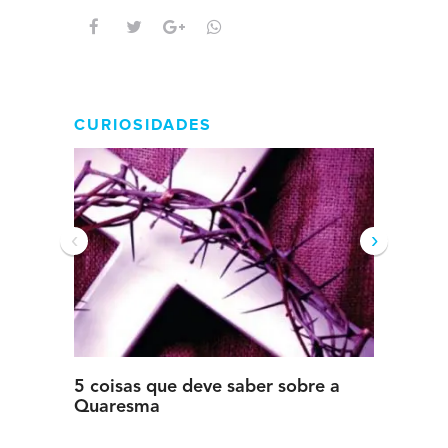
CURIOSIDADES
‹
›
5 coisas que deve saber sobre a
5 detal
Quaresma
saber s