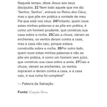
Naquele tempo, disse Jesus aos seus
discípulos:
21
“Nem todo aquele que me diz:
‘Senhor, Senhor’, entrará no Reino dos Céus,
mas o que põe em prática a vontade de meu
Pai que está nos céus.
24
Portanto, quem ouve
estas minhas palavras e as põe em prática, é
como um homem prudente, que construiu sua
casa sobre a rocha.
25
Caiu a chuva, vieram as
enchentes, os ventos deram contra a casa,
mas a casa não caiu, porque estava
construída sobre a rocha.
26
Por outro lado,
quem ouve estas minhas palavras e não as
põe em prática, é como um homem sem juízo,
que construiu sua casa sobre a areia.
27
Caiu a
chuva, vieram as enchentes, os ventos
sopraram e deram contra a casa, e a casa
caiu, e sua ruína foi completa!”
— Palavra da Salvação.
Canção Nova
Fonte: