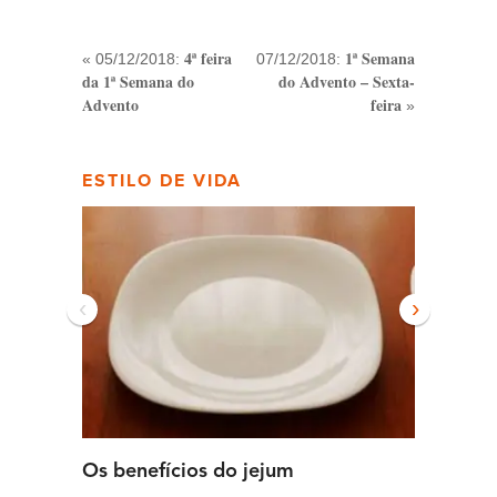
4ª feira
1ª Semana
« 05/12/2018:
07/12/2018:
da 1ª Semana do
do Advento – Sexta-
Advento
feira
»
ESTILO DE VIDA
‹
›
Os benefícios do jejum
Guia se
intens