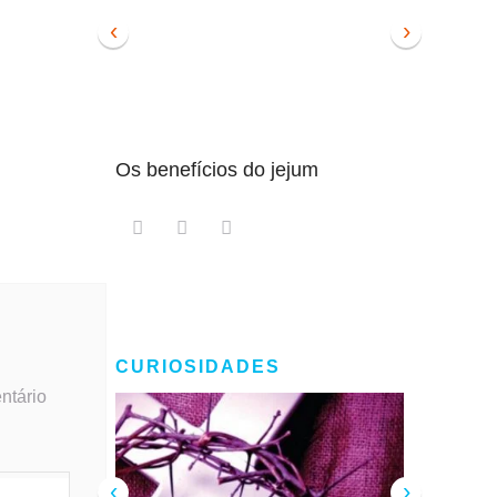
‹
›
Os benefícios do jejum
Guia sem
intensam
CURIOSIDADES
ntário
‹
›