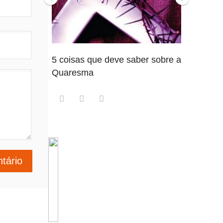
5 coisas que deve saber sobre a
5 detalhe
Quaresma
saber so