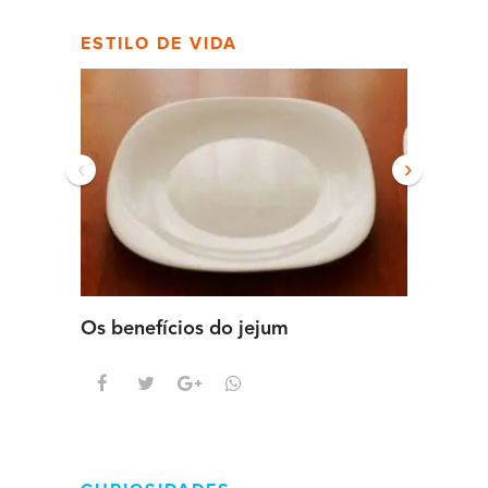
ESTILO DE VIDA
‹
›
Os benefícios do jejum
Guia se
intens