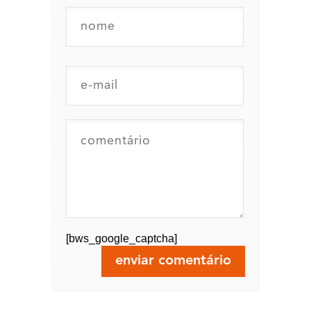
[bws_google_captcha]