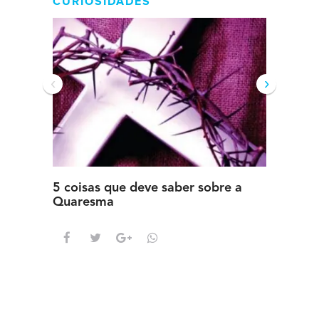
CURIOSIDADES
‹
›
5 coisas que deve saber sobre a
5 detal
Quaresma
saber s