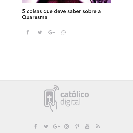
5 coisas que deve saber sobre a
5 detal
Quaresma
saber s