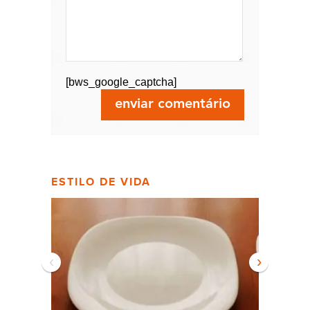
[bws_google_captcha]
ESTILO DE VIDA
‹
›