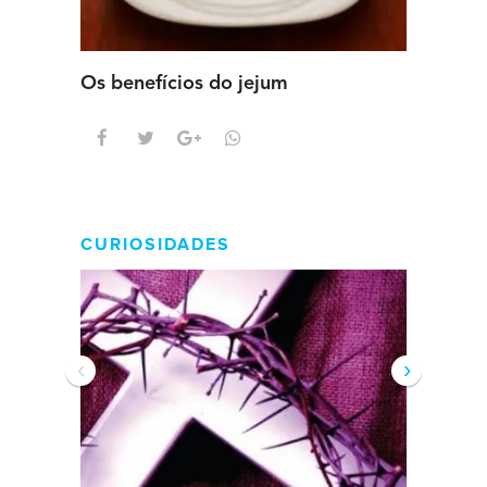
Os benefícios do jejum
Guia se
intens
CURIOSIDADES
‹
›