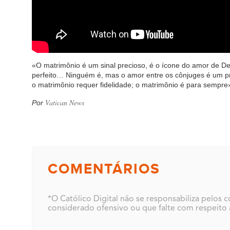
«O matrimônio é um sinal precioso, é o ícone do amor de De
perfeito… Ninguém é, mas o amor entre os cônjuges é um pro
o matrimônio requer fidelidade; o matrimônio é para sempre
Vatican News
Por
COMENTÁRIOS
*O Católico Digital não se responsabiliza pelos
considerado ofensivo ou que falte com respeito a