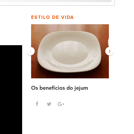
ESTILO DE VIDA
‹
›
Os benefícios do jejum
Guia sem
intensa