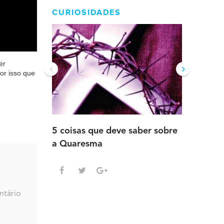
CURIOSIDADES
er
‹
›
or isso que
5 coisas que deve saber sobre
5 detalh
a Quaresma
deve sab
Advento
ntário