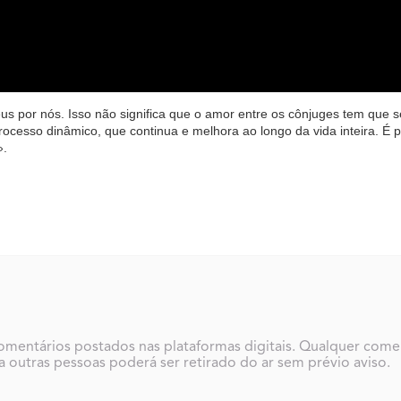
us por nós. Isso não significa que o amor entre os cônjuges tem que s
cesso dinâmico, que continua e melhora ao longo da vida inteira. É p
».
 comentários postados nas plataformas digitais. Qualquer come
 outras pessoas poderá ser retirado do ar sem prévio aviso.