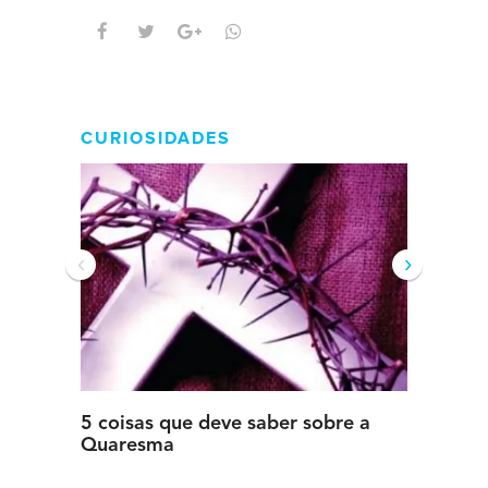
CURIOSIDADES
‹
›
5 coisas que deve saber sobre a
5 detal
Quaresma
saber s