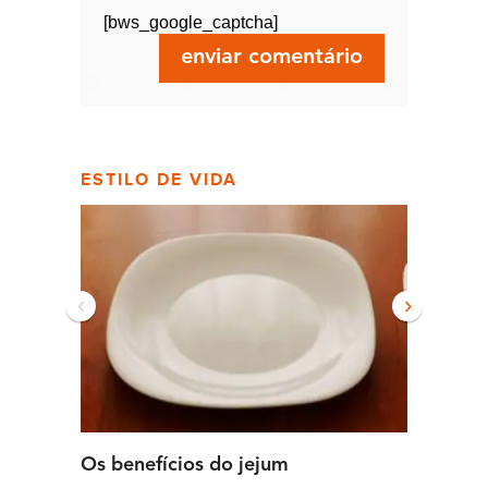
[bws_google_captcha]
ESTILO DE VIDA
‹
›
Os benefícios do jejum
Guia se
intens