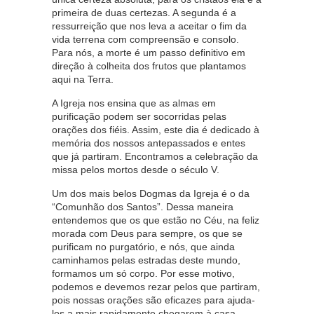
primeira de duas certezas. A segunda é a
ressurreição que nos leva a aceitar o fim da
vida terrena com compreensão e consolo.
Para nós, a morte é um passo definitivo em
direção à colheita dos frutos que plantamos
aqui na Terra.
A Igreja nos ensina que as almas em
purificação podem ser socorridas pelas
orações dos fiéis. Assim, este dia é dedicado à
memória dos nossos antepassados e entes
que já partiram. Encontramos a celebração da
missa pelos mortos desde o século V.
Um dos mais belos Dogmas da Igreja é o da
“Comunhão dos Santos”. Dessa maneira
entendemos que os que estão no Céu, na feliz
morada com Deus para sempre, os que se
purificam no purgatório, e nós, que ainda
caminhamos pelas estradas deste mundo,
formamos um só corpo. Por esse motivo,
podemos e devemos rezar pelos que partiram,
pois nossas orações são eficazes para ajuda-
los a mais rapidamente chegarem à casa