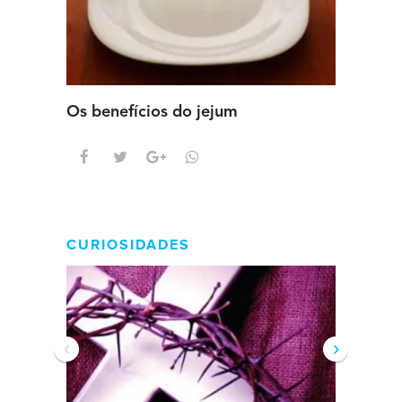
Os benefícios do jejum
Guia se
intens
CURIOSIDADES
‹
›