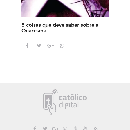
5 coisas que deve saber sobre a
5 detal
Quaresma
saber s