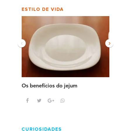
ESTILO DE VIDA
‹
›
Os benefícios do jejum
Guia se
intens
CURIOSIDADES