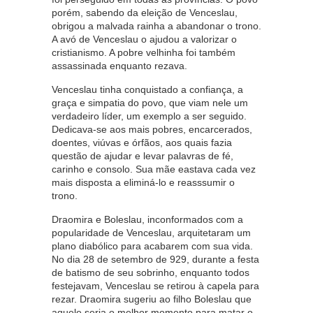
porém, sabendo da eleição de Venceslau,
obrigou a malvada rainha a abandonar o trono.
A avó de Venceslau o ajudou a valorizar o
cristianismo. A pobre velhinha foi também
assassinada enquanto rezava.
Venceslau tinha conquistado a confiança, a
graça e simpatia do povo, que viam nele um
verdadeiro líder, um exemplo a ser seguido.
Dedicava-se aos mais pobres, encarcerados,
doentes, viúvas e órfãos, aos quais fazia
questão de ajudar e levar palavras de fé,
carinho e consolo. Sua mãe eastava cada vez
mais disposta a eliminá-lo e reasssumir o
trono.
Draomira e Boleslau, inconformados com a
popularidade de Venceslau, arquitetaram um
plano diabólico para acabarem com sua vida.
No dia 28 de setembro de 929, durante a festa
de batismo de seu sobrinho, enquanto todos
festejavam, Venceslau se retirou à capela para
rezar. Draomira sugeriu ao filho Boleslau que
aquele seria o melhor momento para matar o