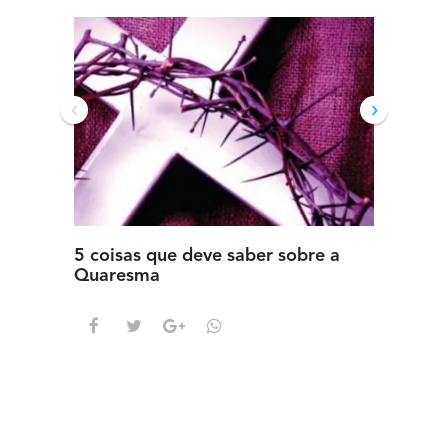
‹
›
5 coisas que deve saber sobre a
5 detal
Quaresma
saber s