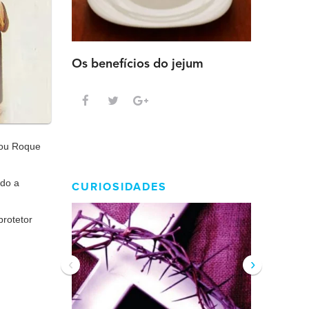
Os benefícios do jejum
Guia sem
intensa
iou Roque
ndo a
CURIOSIDADES
protetor
‹
›