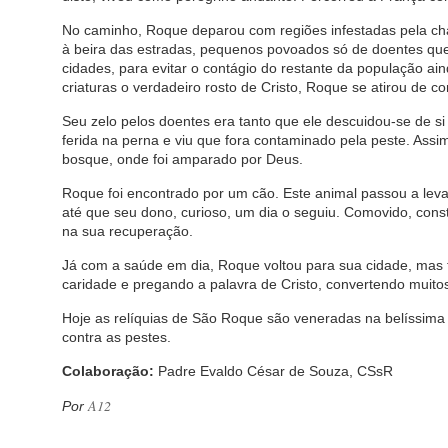
No caminho, Roque deparou com regiões infestadas pela c
à beira das estradas, pequenos povoados só de doentes que
cidades, para evitar o contágio do restante da população a
criaturas o verdadeiro rosto de Cristo, Roque se atirou de co
Seu zelo pelos doentes era tanto que ele descuidou-se de si
ferida na perna e viu que fora contaminado pela peste. Assi
bosque, onde foi amparado por Deus.
Roque foi encontrado por um cão. Este animal passou a leva
até que seu dono, curioso, um dia o seguiu. Comovido, con
na sua recuperação.
Já com a saúde em dia, Roque voltou para sua cidade, mas 
caridade e pregando a palavra de Cristo, convertendo muitos p
Hoje as relíquias de São Roque são veneradas na belíssima b
contra as pestes.
Colaboração:
Padre Evaldo César de Souza, CSsR
A12
Por