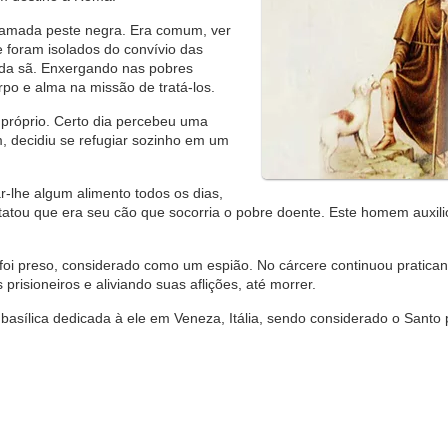
hamada peste negra. Era comum, ver
 foram isolados do convívio das
inda sã. Enxergando nas pobres
rpo e alma na missão de tratá-los.
 próprio. Certo dia percebeu uma
m, decidiu se refugiar sozinho em um
r-lhe algum alimento todos os dias,
statou que era seu cão que socorria o pobre doente. Este homem auxil
foi preso, considerado como um espião. No cárcere continuou pratica
risioneiros e aliviando suas aflições, até morrer.
asílica dedicada à ele em Veneza, Itália, sendo considerado o Santo 