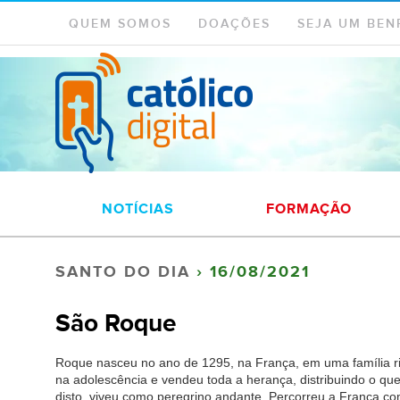
QUEM SOMOS
DOAÇÕES
SEJA UM BEN
NOTÍCIAS
FORMAÇÃO
SANTO DO DIA
› 16/08/2021
São Roque
Roque nasceu no ano de 1295, na França, em uma família ri
na adolescência e vendeu toda a herança, distribuindo o qu
disto, viveu como peregrino andante. Percorreu a França c