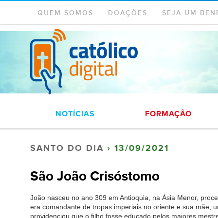
QUEM SOMOS
DOAÇÕES
SEJA UM BEN
NOTÍCIAS
FORMAÇÃO
SANTO DO DIA
› 13/09/2021
São João Crisóstomo
João nasceu no ano 309 em Antioquia, na Ásia Menor, proced
era comandante de tropas imperiais no oriente e sua mãe, 
providenciou que o filho fosse educado pelos maiores mestr