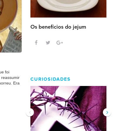
Os benefícios do jejum
Guia sem
intensa
e foi
a reassumir
CURIOSIDADES
morreu. Era
‹
›