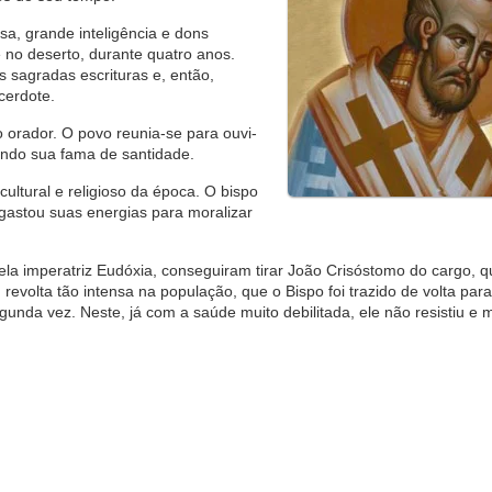
a, grande inteligência e dons
 no deserto, durante quatro anos.
 sagradas escrituras e, então,
cerdote.
 orador. O povo reunia-se para ouvi-
cendo sua fama de santidade.
ultural e religioso da época. O bispo
gastou suas energias para moralizar
ela imperatriz Eudóxia, conseguiram tirar João Crisóstomo do cargo, qu
evolta tão intensa na população, que o Bispo foi trazido de volta par
egunda vez. Neste, já com a saúde muito debilitada, ele não resistiu e 