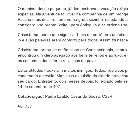
O menino, desde pequeno, já demonstrava a vocação religios
especias. Na juventude foi viver na companhia de um monge
Passou mais dois, retirado numa gruta sozinho, estudando as
considerou-se pronto. Voltou para Antioquia e se ordenou sa
Crisóstomo, nome que significa “boca de ouro”, era um ótimo
lo e suas palavras eram conforto para todos. Assim foi nas
Crisóstomo tornou-se então bispo de Constantinopla, centro c
encontrou um clero apegado aos bens terrenos e ao luxo, e 
os costumes dos líderes religiosos do povo.
Estas atitudes trouxeram muitos inimigos. Todos, liderados p
condenado ao exílio. Mas essa expulsão da cidade provocou r
seu cargo. Entretanto, dois meses depois, foi exilado pela s
14 de setembro de 407.
Colaboração:
Padre Evaldo César de Souza, CSsR
A12
Por