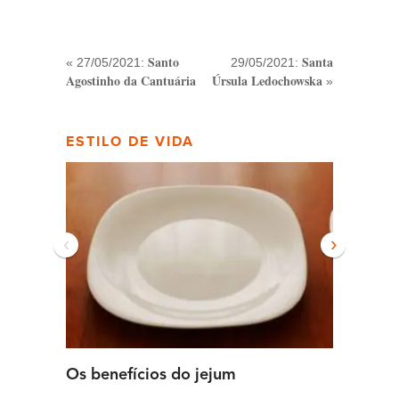
Santo
Santa
« 27/05/2021:
29/05/2021:
Agostinho da Cantuária
Úrsula Ledochowska
»
ESTILO DE VIDA
‹
›
Os benefícios do jejum
Guia se
intens