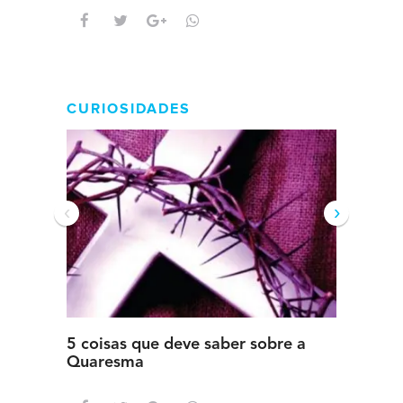
CURIOSIDADES
‹
›
5 coisas que deve saber sobre a
5 detal
Quaresma
saber s