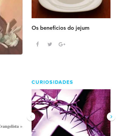
Os benefícios do jejum
Guia sem
intensa
CURIOSIDADES
‹
›
vangelista
»