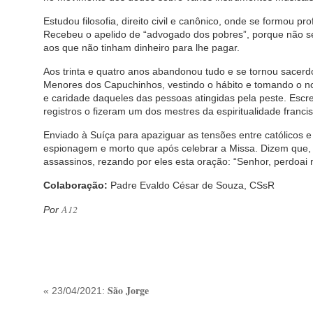
Estudou filosofia, direito civil e canônico, onde se formou 
Recebeu o apelido de “advogado dos pobres”, porque não se
aos que não tinham dinheiro para lhe pagar.
Aos trinta e quatro anos abandonou tudo e se tornou sacer
Menores dos Capuchinhos, vestindo o hábito e tomando o n
e caridade daqueles das pessoas atingidas pela peste. Esc
registros o fizeram um dos mestres da espiritualidade franci
Enviado à Suíça para apaziguar as tensões entre católicos e
espionagem e morto que após celebrar a Missa. Dizem que, 
assassinos, rezando por eles esta oração: “Senhor, perdoai
Colaboração:
Padre Evaldo César de Souza, CSsR
A12
Por
São Jorge
« 23/04/2021: