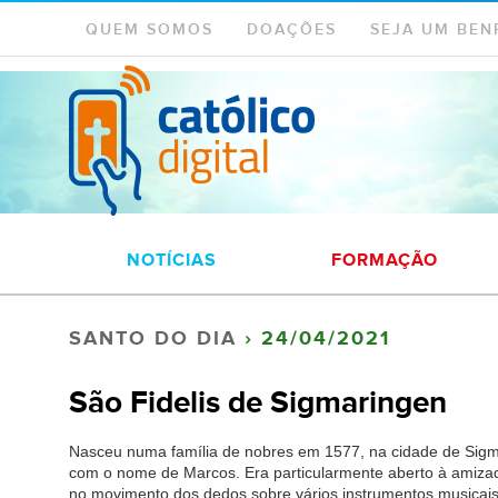
QUEM SOMOS
DOAÇÕES
SEJA UM BEN
NOTÍCIAS
FORMAÇÃO
SANTO DO DIA
› 24/04/2021
São Fidelis de Sigmaringen
Nasceu numa família de nobres em 1577, na cidade de Sigma
com o nome de Marcos. Era particularmente aberto à amizad
no movimento dos dedos sobre vários instrumentos musicais