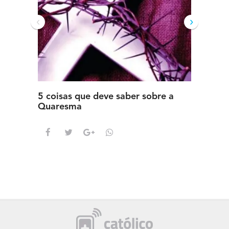
‹
›
5 coisas que deve saber sobre a
5 detal
Quaresma
saber s