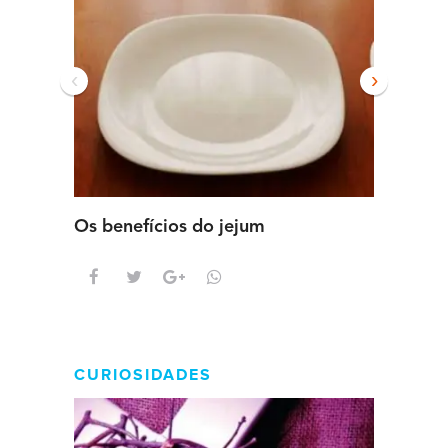
‹
›
Os benefícios do jejum
Guia se
intens
CURIOSIDADES