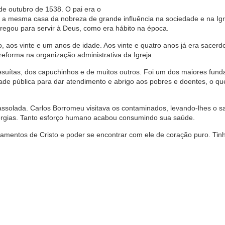
 de outubro de 1538. O pai era o
 a mesma casa da nobreza de grande influência na sociedade e na Igr
ntregou para servir à Deus, como era hábito na época.
 aos vinte e um anos de idade. Aos vinte e quatro anos já era sacerd
reforma na organização administrativa da Igreja.
jesuítas, dos capuchinhos e de muitos outros. Foi um dos maiores fun
lidade pública para dar atendimento e abrigo aos pobres e doentes, o qu
assolada. Carlos Borromeu visitava os contaminados, levando-lhes o 
nergias. Tanto esforço humano acabou consumindo sua saúde.
inamentos de Cristo e poder se encontrar com ele de coração puro. Ti