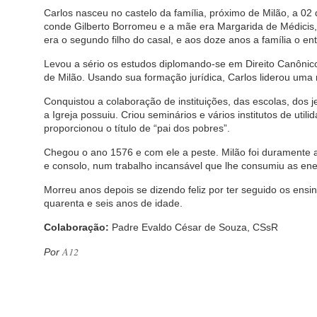
Carlos nasceu no castelo da família, próximo de Milão, a 02
conde Gilberto Borromeu e a mãe era Margarida de Médicis,
era o segundo filho do casal, e aos doze anos a família o e
Levou a sério os estudos diplomando-se em Direito Canônico,
de Milão. Usando sua formação jurídica, Carlos liderou uma 
Conquistou a colaboração de instituições, das escolas, dos 
a Igreja possuiu. Criou seminários e vários institutos de uti
proporcionou o título de “pai dos pobres”.
Chegou o ano 1576 e com ele a peste. Milão foi duramente 
e consolo, num trabalho incansável que lhe consumiu as e
Morreu anos depois se dizendo feliz por ter seguido os ens
quarenta e seis anos de idade.
Colaboração:
Padre Evaldo César de Souza, CSsR
A12
Por