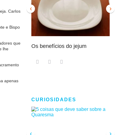
‹
›
eja. Carlos
ote e Bispo
dadores que
Os benefícios do jejum
Guia sem
e lhe
intensam
sacramento
nha apenas
CURIOSIDADES
‹
›