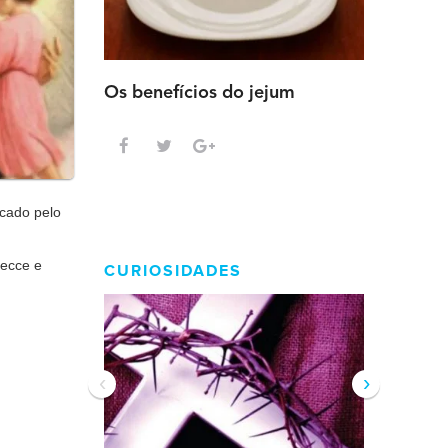
Os benefícios do jejum
Guia sem
intensa
rcado pelo
Lecce e
CURIOSIDADES
‹
›