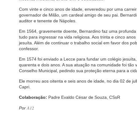
Com vinte e cinco anos de idade, enveredou por uma carreir
governador de Milão, um cardeal amigo de seu pai. Bernardino
auditor e tenente de Nápoles.
Em 1564, gravemente doente, Bernardino faz uma profunda
tudo para ingressar na vida religiosa. Aos trinta e cinco ano
jesuíta. Além de continuar o trabalho social em favor dos p
confessor.
Em 1574 foi enviado a Lecce para fundar um colégio jesuíta
quarenta e dois anos. A sua atuação na comunidade foi tão v
Conselho Municipal, pedindo sua proteção eterna para a cid
Ele morreu aos oitenta e seis anos de idade, no dia 02 de j
Capri.
Colaboração:
Padre Evaldo César de Souza, CSsR
A12
Por