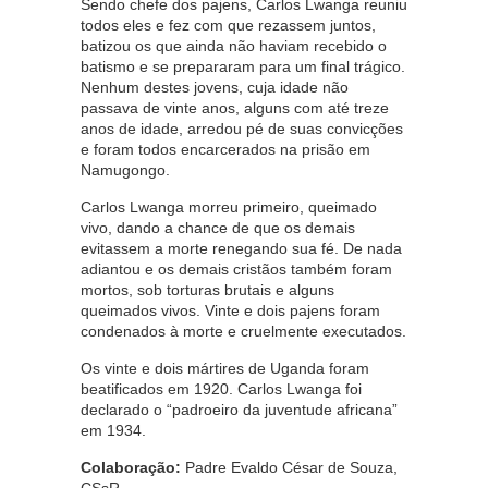
Sendo chefe dos pajens, Carlos Lwanga reuniu
todos eles e fez com que rezassem juntos,
batizou os que ainda não haviam recebido o
batismo e se prepararam para um final trágico.
Nenhum destes jovens, cuja idade não
passava de vinte anos, alguns com até treze
anos de idade, arredou pé de suas convicções
e foram todos encarcerados na prisão em
Namugongo.
Carlos Lwanga morreu primeiro, queimado
vivo, dando a chance de que os demais
evitassem a morte renegando sua fé. De nada
adiantou e os demais cristãos também foram
mortos, sob torturas brutais e alguns
queimados vivos. Vinte e dois pajens foram
condenados à morte e cruelmente executados.
Os vinte e dois mártires de Uganda foram
beatificados em 1920. Carlos Lwanga foi
declarado o “padroeiro da juventude africana”
em 1934.
Colaboração:
Padre Evaldo César de Souza,
CSsR