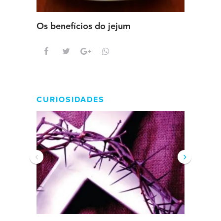
Os benefícios do jejum
Guia se
intens
CURIOSIDADES
‹
›