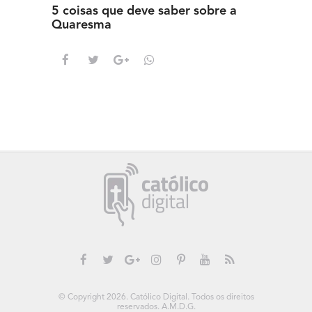
5 coisas que deve saber sobre a
5 detal
Quaresma
saber s
© Copyright 2026. Católico Digital. Todos os direitos
reservados. A.M.D.G.