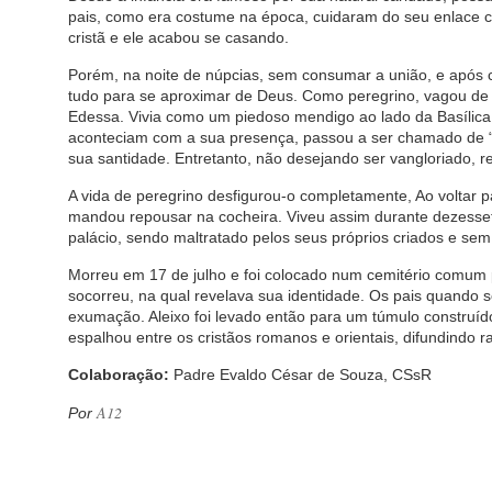
pais, como era costume na época, cuidaram do seu enlace 
cristã e ele acabou se casando.
Porém, na noite de núpcias, sem consumar a união, e após
tudo para se aproximar de Deus. Como peregrino, vagou de
Edessa. Vivia como um piedoso mendigo ao lado da Basílica
aconteciam com a sua presença, passou a ser chamado de
sua santidade. Entretanto, não desejando ser vangloriado, re
A vida de peregrino desfigurou-o completamente, Ao voltar 
mandou repousar na cocheira. Viveu assim durante dezesset
palácio, sendo maltratado pelos seus próprios criados e sem 
Morreu em 17 de julho e foi colocado num cemitério comum 
socorreu, na qual revelava sua identidade. Os pais quando
exumação. Aleixo foi levado então para um túmulo construí
espalhou entre os cristãos romanos e orientais, difundindo r
Colaboração:
Padre Evaldo César de Souza, CSsR
A12
Por