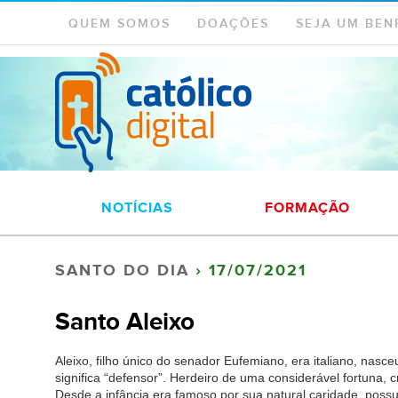
QUEM SOMOS
DOAÇÕES
SEJA UM BEN
NOTÍCIAS
FORMAÇÃO
SANTO DO DIA
› 17/07/2021
Santo Aleixo
Aleixo, filho único do senador Eufemiano, era italiano, na
significa “defensor”. Herdeiro de uma considerável fortuna, cr
Desde a infância era famoso por sua natural caridade, possu