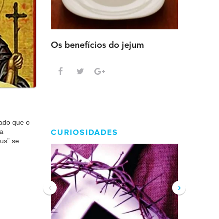
Os benefícios do jejum
Guia sem
intensa
iado que o
ua
CURIOSIDADES
us” se
‹
›