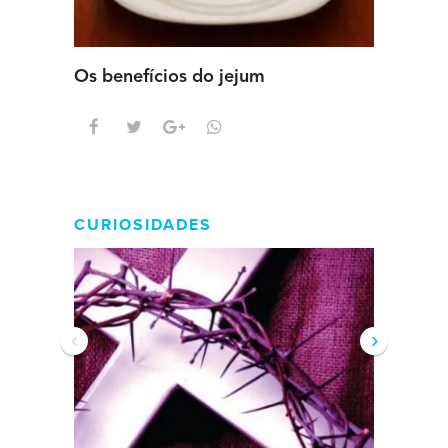
Os benefícios do jejum
Guia se
intens
CURIOSIDADES
‹
›