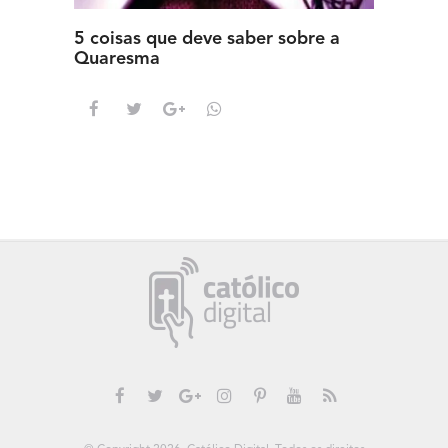
5 coisas que deve saber sobre a
5 detal
Quaresma
saber s