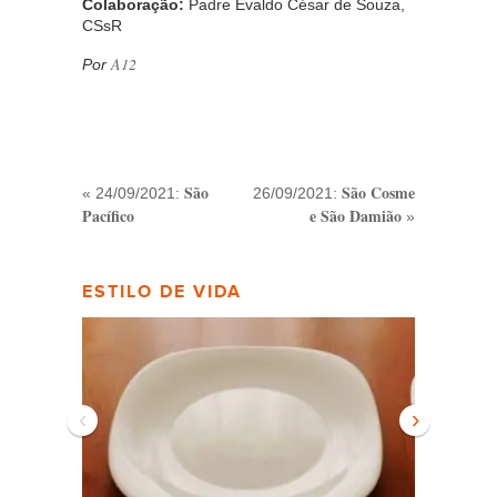
Colaboração:
Padre Evaldo César de Souza,
CSsR
A12
Por
São
São Cosme
« 24/09/2021:
26/09/2021:
Pacífico
e São Damião
»
ESTILO DE VIDA
‹
›