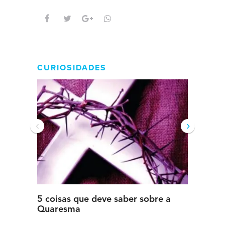
intens
CURIOSIDADES
‹
›
5 coisas que deve saber sobre a
5 detal
Quaresma
saber s