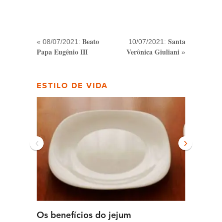
Beato
Santa
« 08/07/2021:
10/07/2021:
Papa Eugênio III
Verônica Giuliani
»
ESTILO DE VIDA
‹
›
Os benefícios do jejum
Guia se