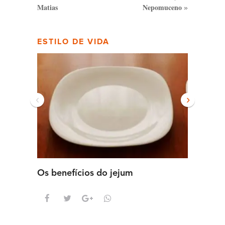
Matias
Nepomuceno
»
ESTILO DE VIDA
‹
›
Os benefícios do jejum
Guia se
intens