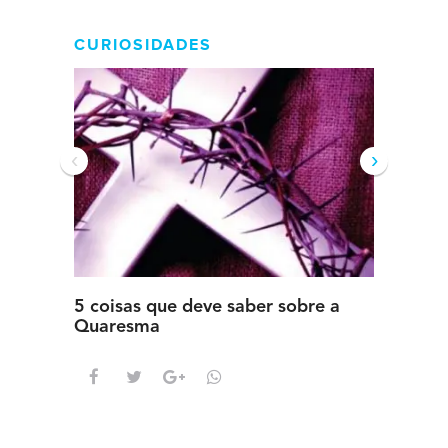
CURIOSIDADES
‹
›
5 coisas que deve saber sobre a
5 detal
Quaresma
saber s