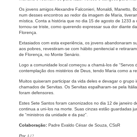
Os jovens amigos Alexandre Falconieri, Monaldi, Manetto, Bo
num desses encontros ao redor da imagem de Maria, tivera
mística. Conta a história que no dia 15 de agosto de 1233
tornou-se triste, como querendo expressar sua dor diante da
Florença.
Extasiados com esta experiência, os jovens abandonaram sua
aos pobres, revestiram-se com hábito penitencial e retirar
de Florença, no Monte Senário.
Logo a comunidade local começou a chamá-los de “Servos de 
contemplação dos mistérios de Deus, tendo Maria como a ref
Muitos quiseram participar da vida deles e devagar o grupo
chamados de Servitas. Os Servitas espalharam-se pela Itá
foram defensores.
Estes Sete Santos foram canonizados no dia 12 de janeiro de 
continua a uni-los na morte. Suas cinzas estão guardadas j
de “ministros da unidade e da paz”.
Colaboração:
Padre Evaldo César de Souza, CSsR
A12
Por