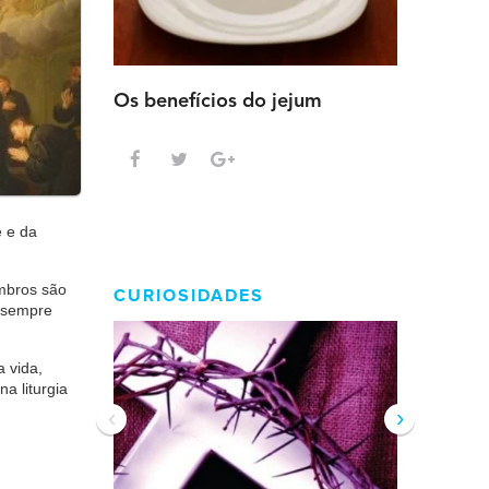
Os benefícios do jejum
Guia sem
intensa
e e da
embros são
CURIOSIDADES
m sempre
a vida,
a liturgia
‹
›