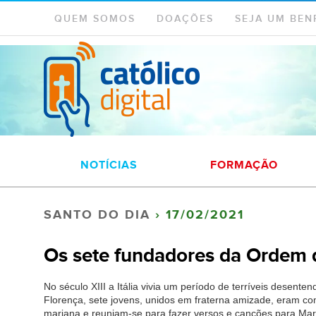
QUEM SOMOS
DOAÇÕES
SEJA UM BEN
NOTÍCIAS
FORMAÇÃO
SANTO DO DIA
› 17/02/2021
Os sete fundadores da Ordem d
No século XIII a Itália vivia um período de terríveis desente
Florença, sete jovens, unidos em fraterna amizade, eram 
mariana e reuniam-se para fazer versos e canções para Mar