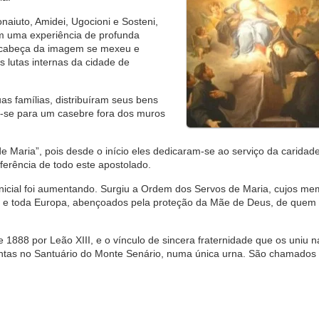
naiuto, Amidei, Ugocioni e Sosteni,
m uma experiência de profunda
 a cabeça da imagem se mexeu e
s lutas internas da cidade de
s famílias, distribuíram seus bens
am-se para um casebre fora dos muros
Maria”, pois desde o início eles dedicaram-se ao serviço da caridad
erência de todo este apostolado.
 inicial foi aumentando. Surgiu a Ordem dos Servos de Maria, cujos m
lia e toda Europa, abençoados pela proteção da Mãe de Deus, de que
1888 por Leão XIII, e o vínculo de sincera fraternidade que os uniu n
untas no Santuário do Monte Senário, numa única urna. São chamados n