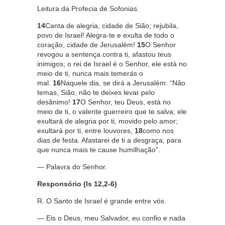
Leitura da Profecia de Sofonias.
14
Canta de alegria, cidade de Sião; rejubila,
povo de Israel! Alegra-te e exulta de todo o
coração, cidade de Jerusalém!
15
O Senhor
revogou a sentença contra ti, afastou teus
inimigos; o rei de Israel é o Senhor, ele está no
meio de ti, nunca mais temerás o
mal.
16
Naquele dia, se dirá a Jerusalém: “Não
temas, Sião, não te deixes levar pelo
desânimo!
17
O Senhor, teu Deus, está no
meio de ti, o valente guerreiro que te salva; ele
exultará de alegria por ti, movido pelo amor;
exultará por ti, entre louvores,
18
como nos
dias de festa. Afastarei de ti a desgraça, para
que nunca mais te cause humilhação”.
— Palavra do Senhor.
Responsório (Is 12,2-6)
R. O Santo de Israel é grande entre vós.
— Eis o Deus, meu Salvador, eu confio e nada