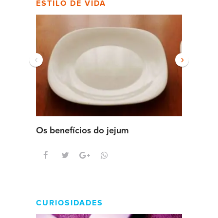
ESTILO DE VIDA
‹
›
Os benefícios do jejum
Guia se
intens
CURIOSIDADES