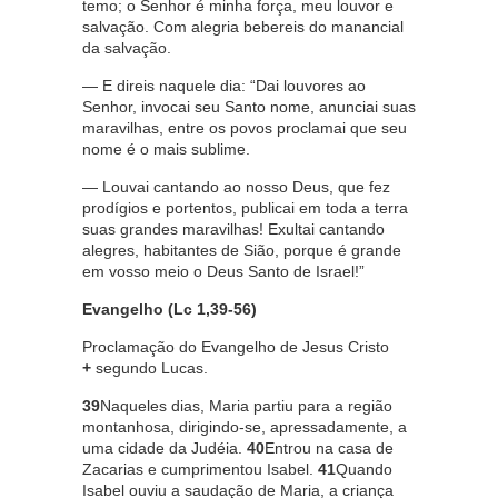
temo; o Senhor é minha força, meu louvor e
salvação. Com alegria bebereis do manancial
da salvação.
— E direis naquele dia: “Dai louvores ao
Senhor, invocai seu Santo nome, anunciai suas
maravilhas, entre os povos proclamai que seu
nome é o mais sublime.
— Louvai cantando ao nosso Deus, que fez
prodígios e portentos, publicai em toda a terra
suas grandes maravilhas! Exultai cantando
alegres, habitantes de Sião, porque é grande
em vosso meio o Deus Santo de Israel!”
Evangelho (Lc 1,39-56)
Proclamação do Evangelho de Jesus Cristo
+
segundo Lucas.
39
Naqueles dias, Maria partiu para a região
montanhosa, dirigindo-se, apressadamente, a
uma cidade da Judéia.
40
Entrou na casa de
Zacarias e cumprimentou Isabel.
41
Quando
Isabel ouviu a saudação de Maria, a criança