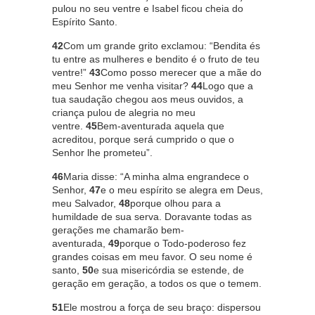
pulou no seu ventre e Isabel ficou cheia do
Espírito Santo.
42
Com um grande grito exclamou: “Bendita és
tu entre as mulheres e bendito é o fruto de teu
ventre!”
43
Como posso merecer que a mãe do
meu Senhor me venha visitar?
44
Logo que a
tua saudação chegou aos meus ouvidos, a
criança pulou de alegria no meu
ventre.
45
Bem-aventurada aquela que
acreditou, porque será cumprido o que o
Senhor lhe prometeu”.
46
Maria disse: “A minha alma engrandece o
Senhor,
47
e o meu espírito se alegra em Deus,
meu Salvador,
48
porque olhou para a
humildade de sua serva. Doravante todas as
gerações me chamarão bem-
aventurada,
49
porque o Todo-poderoso fez
grandes coisas em meu favor. O seu nome é
santo,
50
e sua misericórdia se estende, de
geração em geração, a todos os que o temem.
51
Ele mostrou a força de seu braço: dispersou