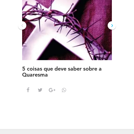
‹
›
5 coisas que deve saber sobre a
5 detal
Quaresma
saber s