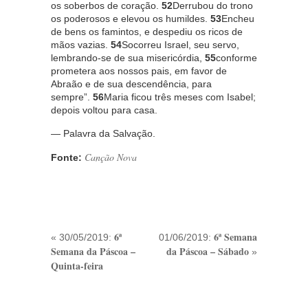
os soberbos de coração.
52
Derrubou do trono
os poderosos e elevou os humildes.
53
Encheu
de bens os famintos, e despediu os ricos de
mãos vazias.
54
Socorreu Israel, seu servo,
lembrando-se de sua misericórdia,
55
conforme
prometera aos nossos pais, em favor de
Abraão e de sua descendência, para
sempre”.
56
Maria ficou três meses com Isabel;
depois voltou para casa.
— Palavra da Salvação.
Canção Nova
Fonte:
6ª
6ª Semana
« 30/05/2019:
01/06/2019:
Semana da Páscoa –
da Páscoa – Sábado
»
Quinta-feira