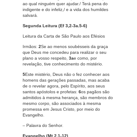
ao qual ninguém quer ajudar./ Terá pena do
indigente e do infeliz,/ e a vida dos humildes
salvará.
Segunda Leitura (Ef 3,2-3a.5-6)
Leitura da Carta de São Paulo aos Efésios
Irmãos:
2
Se ao menos soubésseis da graça
que Deus me concedeu para realizar o seu
plano a vosso respeito,
3a
e como, por
revelação, tive conhecimento do mistério.
5
Este mistério, Deus não o fez conhecer aos
homens das gerações passadas, mas acaba
de o revelar agora, pelo Espírito, aos seus
santos apóstolos e profetas:
6
os pagãos são
admitidos à mesma herança, são membros do
mesmo corpo, são associados à mesma
promessa em Jesus Cristo, por meio do
Evangelho.
– Palavra do Senhor.
Evangelho
(Mt 2,1-12)