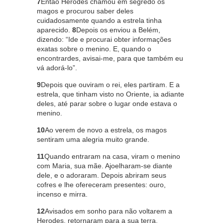
7
Então Herodes chamou em segredo os
magos e procurou saber deles
cuidadosamente quando a estrela tinha
aparecido.
8
Depois os enviou a Belém,
dizendo: “Ide e procurai obter informações
exatas sobre o menino. E, quando o
encontrardes, avisai-me, para que também eu
vá adorá-lo”.
9
Depois que ouviram o rei, eles partiram. E a
estrela, que tinham visto no Oriente, ia adiante
deles, até parar sobre o lugar onde estava o
menino.
10
Ao verem de novo a estrela, os magos
sentiram uma alegria muito grande.
11
Quando entraram na casa, viram o menino
com Maria, sua mãe. Ajoelharam-se diante
dele, e o adoraram. Depois abriram seus
cofres e lhe ofereceram presentes: ouro,
incenso e mirra.
12
Avisados em sonho para não voltarem a
Herodes, retornaram para a sua terra,