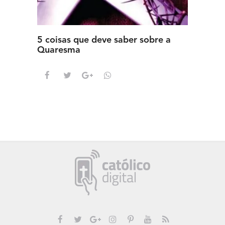
5 coisas que deve saber sobre a
5 detal
Quaresma
saber s