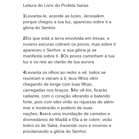
Leitura do Livro do Profeta Isaías
1
Levanta-te, acende as luzes, Jerusalém,
porque chegou a tua luz, apareceu sobre ti a
glória do Senhor.
2
Eis que está a terra envolvida em trevas, e
nuvens escuras cobrem os povos; mas sobre ti
apareceu o Senhor, e sua glória já se
manifesta sobre ti.
3
Os povos caminham à tua
luz e os reis ao clarão de tua aurora.
4
Levanta os olhos ao redor e vê: todos se
reuniram e vieram a ti; teus filhos vêm
chegando de longe com tuas filhas,
carregadas nos braços.
5
Ao vê-los, ficarás
radiante, com o coração vibrando e batendo
forte, pois com eles virão as riquezas de além-
mar e mostrarão o poderio de suas
nações;
6
será uma inundação de camelos e
dromedários de Madiã e Efa a te cobrir; virão
todos os de Sabá, trazendo ouro e incenso e
proclamando a glória do Senhor.