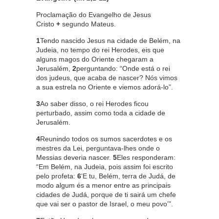
Proclamação do Evangelho de Jesus
Cristo
+
segundo Mateus.
1
Tendo nascido Jesus na cidade de Belém, na
Judeia, no tempo do rei Herodes, eis que
alguns magos do Oriente chegaram a
Jerusalém,
2
perguntando: “Onde está o rei
dos judeus, que acaba de nascer? Nós vimos
a sua estrela no Oriente e viemos adorá-lo”.
3
Ao saber disso, o rei Herodes ficou
perturbado, assim como toda a cidade de
Jerusalém.
4
Reunindo todos os sumos sacerdotes e os
mestres da Lei, perguntava-lhes onde o
Messias deveria nascer.
5
Eles responderam:
“Em Belém, na Judeia, pois assim foi escrito
pelo profeta:
6
‘E tu, Belém, terra de Judá, de
modo algum és a menor entre as principais
cidades de Judá, porque de ti sairá um chefe
que vai ser o pastor de Israel, o meu povo’”.