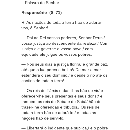
– Palavra do Senhor.
Responsório (Sl 71)
R. As nações de toda a terra hão de adorar-
vos, ó Senhor!
— Dai ao Rei vossos poderes, Senhor Deus,/
vossa justiça ao descendente da realeza!/ Com
justiça ele governe o vosso povo,/ com
equidade ele julgue os vossos pobres.
— Nos seus dias a justiça florirá/ e grande paz,
até que a lua perca o brilho!/ De mar a mar
estenderá o seu domínio,/ e desde o rio até os
confins de toda a terra!
— Os reis de Társis e das ilhas hão de vir/ e
oferecer-lhe seus presentes e seus dons;/ e
também os reis de Seba e de Sabá/ hão de
trazer-lhe oferendas e tributos./ Os reis de
toda a terra hão de adorá-lo,/ e todas as
nações hão de servi-lo.
— Libertará o indigente que suplica,/ e o pobre