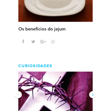
Os benefícios do jejum
Guia se
intens
CURIOSIDADES
‹
›