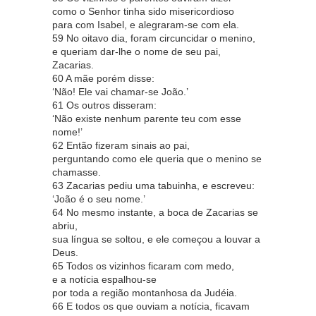
como o Senhor tinha sido misericordioso
para com Isabel, e alegraram-se com ela.
59 No oitavo dia, foram circuncidar o menino,
e queriam dar-lhe o nome de seu pai,
Zacarias.
60 A mãe porém disse:
‘Não! Ele vai chamar-se João.’
61 Os outros disseram:
‘Não existe nenhum parente teu com esse
nome!’
62 Então fizeram sinais ao pai,
perguntando como ele queria que o menino se
chamasse.
63 Zacarias pediu uma tabuinha, e escreveu:
‘João é o seu nome.’
64 No mesmo instante, a boca de Zacarias se
abriu,
sua língua se soltou, e ele começou a louvar a
Deus.
65 Todos os vizinhos ficaram com medo,
e a notícia espalhou-se
por toda a região montanhosa da Judéia.
66 E todos os que ouviam a notícia, ficavam