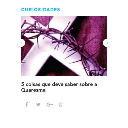
CURIOSIDADES
‹
›
5 coisas que deve saber sobre a
5 detal
Quaresma
saber s