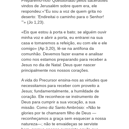
Preparemo-nos! Questionado pelos sacerdotes
vindos de Jerusalém sobre quem era, ele
respondeu:«“Eu sou a voz de quem grita no
deserto: ‘Endireitai o caminho para o Senhor!
’”» (Jo 1,23).
«Eis que estou à porta e bato; se alguém ouvir
minha voz e abrir a porta, eu entrarei na sua
casa e tomaremos a refeição, eu com ele e ele
comigo» (Ap 3,20), lê-se na antífona da
comunhão. Devemos fazer exame e analisar
como nos estamos preparando para receber a
Jesus no dia de Natal: Deus quer nascer
principalmente nos nossos corações.
A vida do Precursor ensina-nos as virtudes que
necessitamos para receber com proveito a
Jesus; fundamentalmente, a humildade de
coração. Ele reconhece-se instrumento de
Deus para cumprir a sua vocação, a sua
missão. Como diz Santo Ambrósio: «Não te
glories por te chamarem filho de Deus —
reconheçamos a graça sem esquecer a nossa
natureza—; não te envaideças se serviste