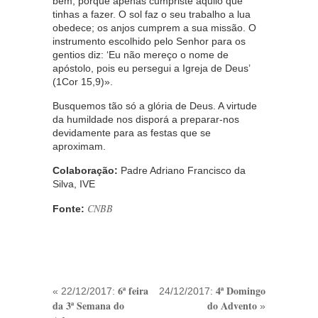
bem, porque apenas cumpriste aquilo que
tinhas a fazer. O sol faz o seu trabalho a lua
obedece; os anjos cumprem a sua missão. O
instrumento escolhido pelo Senhor para os
gentios diz: ‘Eu não mereço o nome de
apóstolo, pois eu persegui a Igreja de Deus’
(1Cor 15,9)».
Busquemos tão só a glória de Deus. A virtude
da humildade nos disporá a preparar-nos
devidamente para as festas que se
aproximam.
Colaboração:
Padre Adriano Francisco da
Silva, IVE
CNBB
Fonte:
6ª feira
4ª Domingo
« 22/12/2017:
24/12/2017:
da 3ª Semana do
do Advento
»