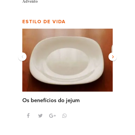
Advento
ESTILO DE VIDA
‹
›
Os benefícios do jejum
Guia se
intens