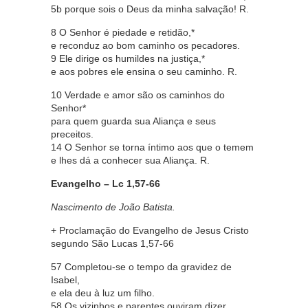
5b porque sois o Deus da minha salvação! R.
8 O Senhor é piedade e retidão,*
e reconduz ao bom caminho os pecadores.
9 Ele dirige os humildes na justiça,*
e aos pobres ele ensina o seu caminho. R.
10 Verdade e amor são os caminhos do
Senhor*
para quem guarda sua Aliança e seus
preceitos.
14 O Senhor se torna íntimo aos que o temem
e lhes dá a conhecer sua Aliança. R.
Evangelho – Lc 1,57-66
Nascimento de João Batista.
+ Proclamação do Evangelho de Jesus Cristo
segundo São Lucas 1,57-66
57 Completou-se o tempo da gravidez de
Isabel,
e ela deu à luz um filho.
58 Os vizinhos e parentes ouviram dizer