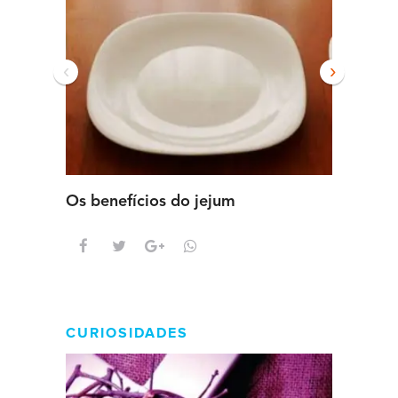
‹
›
Os benefícios do jejum
Guia se
intens
CURIOSIDADES