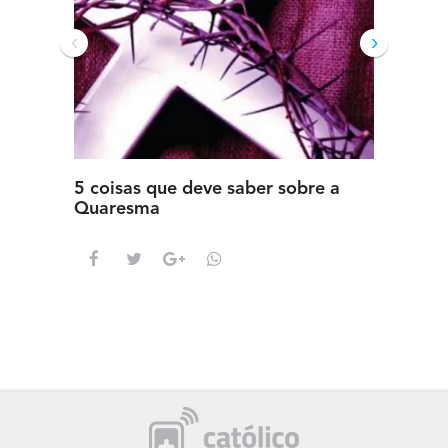
‹
›
5 coisas que deve saber sobre a
5 detal
Quaresma
saber s