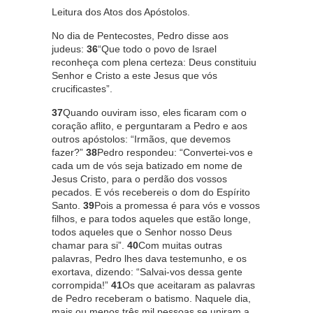
Leitura dos Atos dos Apóstolos.
No dia de Pentecostes, Pedro disse aos
judeus:
36
“Que todo o povo de Israel
reconheça com plena certeza: Deus constituiu
Senhor e Cristo a este Jesus que vós
crucificastes”.
37
Quando ouviram isso, eles ficaram com o
coração aflito, e perguntaram a Pedro e aos
outros apóstolos: “Irmãos, que devemos
fazer?”
38
Pedro respondeu: “Convertei-vos e
cada um de vós seja batizado em nome de
Jesus Cristo, para o perdão dos vossos
pecados. E vós recebereis o dom do Espírito
Santo.
39
Pois a promessa é para vós e vossos
filhos, e para todos aqueles que estão longe,
todos aqueles que o Senhor nosso Deus
chamar para si”.
40
Com muitas outras
palavras, Pedro lhes dava testemunho, e os
exortava, dizendo: “Salvai-vos dessa gente
corrompida!”
41
Os que aceitaram as palavras
de Pedro receberam o batismo. Naquele dia,
mais ou menos três mil pessoas se uniram a