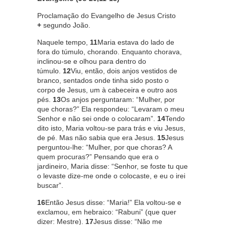
Proclamação do Evangelho de Jesus Cristo
+
segundo João.
Naquele tempo,
11
Maria estava do lado de
fora do túmulo, chorando. Enquanto chorava,
inclinou-se e olhou para dentro do
túmulo.
12
Viu, então, dois anjos vestidos de
branco, sentados onde tinha sido posto o
corpo de Jesus, um à cabeceira e outro aos
pés.
13
Os anjos perguntaram: “Mulher, por
que choras?” Ela respondeu: “Levaram o meu
Senhor e não sei onde o colocaram”.
14
Tendo
dito isto, Maria voltou-se para trás e viu Jesus,
de pé. Mas não sabia que era Jesus.
15
Jesus
perguntou-lhe: “Mulher, por que choras? A
quem procuras?” Pensando que era o
jardineiro, Maria disse: “Senhor, se foste tu que
o levaste dize-me onde o colocaste, e eu o irei
buscar”.
16
Então Jesus disse: “Maria!” Ela voltou-se e
exclamou, em hebraico: “Rabuni” (que quer
dizer: Mestre).
17
Jesus disse: “Não me