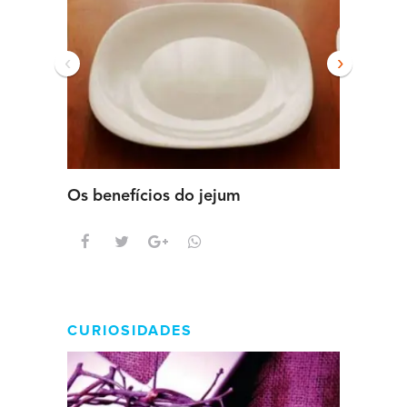
‹
›
Os benefícios do jejum
Guia se
intens
CURIOSIDADES