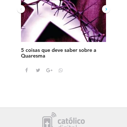
‹
›
5 coisas que deve saber sobre a
5 detal
Quaresma
saber s