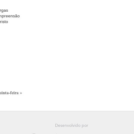
rgas
compreensão
risto
inta-feira
»
Desenvolvido por