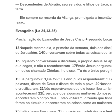
— Descendentes de Abraão, seu servidor, e filhos de Jacó, 
terra.
— Ele sempre se recorda da Aliança, promulgada a incontáve
Isaac.
Evangelho (Lc 24,13-35)
Proclamação do Evangelho de Jesus Cristo
+
segundo Lucas
13
Naquele mesmo dia, o primeiro da semana, dois dos disc
de Jerusalém.
14
Conversavam sobre todas as coisas que ti
15
Enquanto conversavam e discutiam, o próprio Jesus se 
que cegos, e não o reconheceram.
17
Então Jesus perguntou
um deles chamado Cléofas, lhe disse: “Tu és o único peregr
19
Ele perguntou: “Que foi?” Os discípulos responderam: “O
palavras, diante de Deus e diante de todo o povo.
20
Nossos 
o crucificaram.
21
Nós esperávamos que ele fosse libertar Isra
aconteceram!
22
É verdade que algumas mulheres do nosso
encontraram o corpo dele. Então voltaram, dizendo que tinh
foram ao túmulo e encontraram as coisas como as mulheres t
25
Então Jesus lhes disse: “Como sois sem inteligência e len