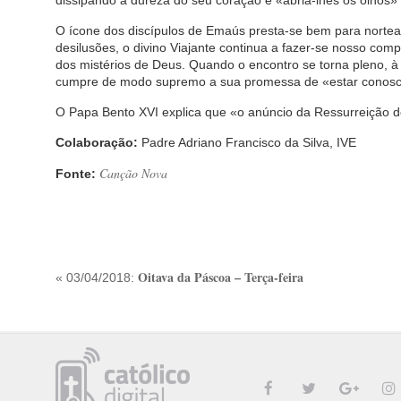
dissipando a dureza do seu coração e «abria-lhes os olhos» 
O ícone dos discípulos de Emaús presta-se bem para norte
desilusões, o divino Viajante continua a fazer-se nosso com
dos mistérios de Deus. Quando o encontro se torna pleno, à 
cumpre de modo supremo a sua promessa de «estar conosco 
O Papa Bento XVI explica que «o anúncio da Ressurreição 
Colaboração:
Padre Adriano Francisco da Silva, IVE
Canção Nova
Fonte:
Oitava da Páscoa – Terça-feira
« 03/04/2018: