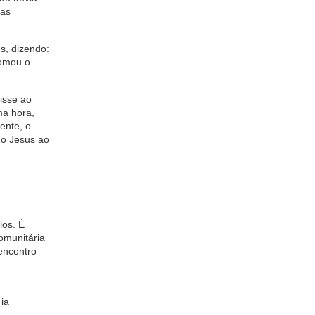
 as
s, dizendo:
tomou o
isse ao
a hora,
ente, o
do Jesus ao
los. É
omunitária
encontro
 ia