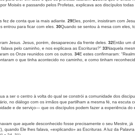
or Moisés e passando pelos Profetas, explicava aos discípulos todas
fez de conta que ia mais adiante.
29
Eles, porém, insistiram com Jesu
s entrou para ficar com eles.
30
Quando se sentou à mesa com eles, 
ceram Jesus. Jesus, porém, desapareceu da frente deles.
32
Então um d
falava pelo caminho, e nos explicava as Escrituras?”
33
Naquela mesm
raram os Onze reunidos com os outros.
34
E estes confirmaram: “Realm
ontaram o que tinha acontecido no caminho, e como tinham reconheci
a a ser o centro à volta do qual se constrói a comunidade dos discípu
rio, no diálogo com os irmãos que partilham a mesma fé, na escuta c
nidade e de serviço— que os discípulos podem fazer a experiência do 
inavam que aquele desconhecido fosse precisamente o seu Mestre, já
, quando Ele lhes falava, «explicando» as Escrituras. A luz da Palavra