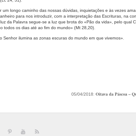
(Lc 24, 31).
ar um longo caminho das nossas dúvidas, inquietações e às vezes ama
panheiro para nos introduzir, com a interpretação das Escrituras, na 
luz da Palavra segue-se a luz que brota do «Pão da vida», pelo qual C
todos os dias até ao fim do mundo» (Mt 28,20).
do Senhor ilumina as zonas escuras do mundo em que vivemos».
Oitava da Páscoa – Qu
05/04/2018: