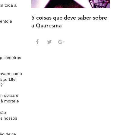
em toda a
5 coisas que deve saber sobre
5 detalh
mento a
a Quaresma
deve sab
Advento
quilômetros
stavam como
iste,
18
e
s?”
em obras e
 à morte e
não
os nossos
não devia