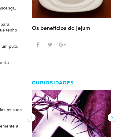
ascença,
 para
Os benefícios do jejum
Guia sem
que tenho
intensa
 um pulo,
porta
CURIOSIDADES
odas as suas
‹
›
temente a