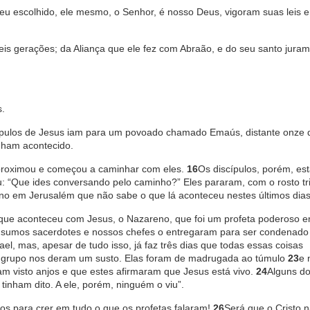
seu escolhido, ele mesmo, o Senhor, é nosso Deus, vigoram suas leis 
is gerações; da Aliança que ele fez com Abraão, e do seu santo jura
.
ípulos de Jesus iam para um povoado chamado Emaús, distante onze 
nham acontecido.
aproximou e começou a caminhar com eles.
16
Os discípulos, porém, e
: “Que ides conversando pelo caminho?” Eles pararam, com o rosto tr
ino em Jerusalém que não sabe o que lá aconteceu nestes últimos dia
 que aconteceu com Jesus, o Nazareno, que foi um profeta poderoso 
sumos sacerdotes e nossos chefes o entregaram para ser condenado
el, mas, apesar de tudo isso, já faz três dias que todas essas coisas
 grupo nos deram um susto. Elas foram de madrugada ao túmulo
23
e 
am visto anjos e que estes afirmaram que Jesus está vivo.
24
Alguns d
inham dito. A ele, porém, ninguém o viu”.
tos para crer em tudo o que os profetas falaram!
26
Será que o Cristo 