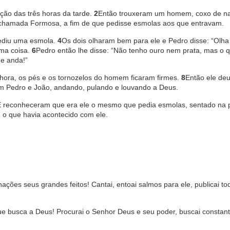
ção das três horas da tarde.
2
Então trouxeram um homem, coxo de n
 chamada Formosa, a fim de que pedisse esmolas aos que entravam.
ediu uma esmola.
4
Os dois olharam bem para ele e Pedro disse: “Olha
uma coisa.
6
Pedro então lhe disse: “Não tenho ouro nem prata, mas o 
 e anda!”
hora, os pés e os tornozelos do homem ficaram firmes.
8
Então ele deu
om Pedro e João, andando, pulando e louvando a Deus.
 reconheceram que era ele o mesmo que pedia esmolas, sentado na 
o que havia acontecido com ele.
ações seus grandes feitos! Cantai, entoai salmos para ele, publicai t
ue busca a Deus! Procurai o Senhor Deus e seu poder, buscai constan