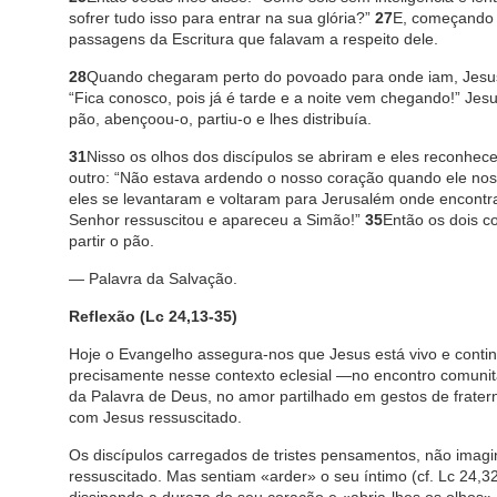
sofrer tudo isso para entrar na sua glória?”
27
E, começando p
passagens da Escritura que falavam a respeito dele.
28
Quando chegaram perto do povoado para onde iam, Jesus 
“Fica conosco, pois já é tarde e a noite vem chegando!” Jesu
pão, abençoou-o, partiu-o e lhes distribuía.
31
Nisso os olhos dos discípulos se abriram e eles reconhe
outro: “Não estava ardendo o nosso coração quando ele nos 
eles se levantaram e voltaram para Jerusalém onde encont
Senhor ressuscitou e apareceu a Simão!”
35
Então os dois c
partir o pão.
— Palavra da Salvação.
Reflexão (Lc 24,13-35)
Hoje o Evangelho assegura-nos que Jesus está vivo e continu
precisamente nesse contexto eclesial —no encontro comunitá
da Palavra de Deus, no amor partilhado em gestos de frater
com Jesus ressuscitado.
Os discípulos carregados de tristes pensamentos, não imag
ressuscitado. Mas sentiam «arder» o seu íntimo (cf. Lc 24,32)