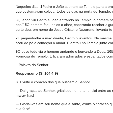
Naqueles dias,
1
Pedro e João subiram ao Templo para a ora
que costumavam colocar todos os dias na porta do Templo,
3
Quando viu Pedro e João entrando no Templo, o homem p
nós!”
5
O homem fitou neles o olhar, esperando receber alg
eu te dou: em nome de Jesus Cristo, o Nazareno, levanta-te
7
E pegando-lhe a mão direita, Pedro o levantou. Na mesma 
ficou de pé e começou a andar. E entrou no Templo junto c
9
O povo todo viu o homem andando e louvando a Deus.
10
E
Formosa do Templo. E ficaram admirados e espantados com 
– Palavra do Senhor.
Responsório (Sl 104,4-9)
R. Exulte o coração dos que buscam o Senhor.
— Dai graças ao Senhor, gritai seu nome, anunciai entre as n
maravilhas!
— Gloriai-vos em seu nome que é santo, exulte o coração q
sua face!