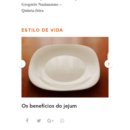
Gregório Nazianzeno –
Quinta-feira
ESTILO DE VIDA
‹
›
Os benefícios do jejum
Guia se
intens