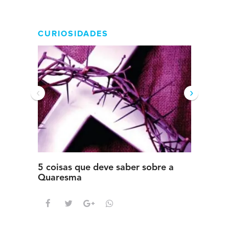
CURIOSIDADES
‹
›
5 coisas que deve saber sobre a
5 detal
Quaresma
saber s