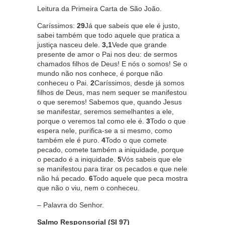
Leitura da Primeira Carta de São João.
Caríssimos:
29
Já que sabeis que ele é justo,
sabei também que todo aquele que pratica a
justiça nasceu dele.
3,1
Vede que grande
presente de amor o Pai nos deu: de sermos
chamados filhos de Deus! E nós o somos! Se o
mundo não nos conhece, é porque não
conheceu o Pai.
2
Caríssimos, desde já somos
filhos de Deus, mas nem sequer se manifestou
o que seremos! Sabemos que, quando Jesus
se manifestar, seremos semelhantes a ele,
porque o veremos tal como ele é.
3
Todo o que
espera nele, purifica-se a si mesmo, como
também ele é puro.
4
Todo o que comete
pecado, comete também a iniquidade, porque
o pecado é a iniquidade.
5
Vós sabeis que ele
se manifestou para tirar os pecados e que nele
não há pecado.
6
Todo aquele que peca mostra
que não o viu, nem o conheceu.
– Palavra do Senhor.
Salmo Responsorial (Sl 97)