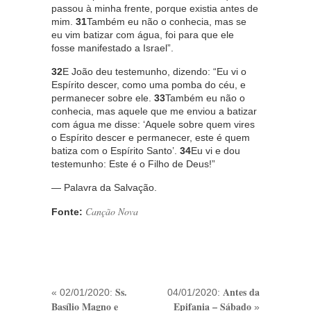
passou à minha frente, porque existia antes de
mim.
31
Também eu não o conhecia, mas se
eu vim batizar com água, foi para que ele
fosse manifestado a Israel”.
32
E João deu testemunho, dizendo: “Eu vi o
Espírito descer, como uma pomba do céu, e
permanecer sobre ele.
33
Também eu não o
conhecia, mas aquele que me enviou a batizar
com água me disse: ‘Aquele sobre quem vires
o Espírito descer e permanecer, este é quem
batiza com o Espírito Santo’.
34
Eu vi e dou
testemunho: Este é o Filho de Deus!”
— Palavra da Salvação.
Canção Nova
Fonte:
Ss.
Antes da
« 02/01/2020:
04/01/2020:
Basílio Magno e
Epifania – Sábado
»