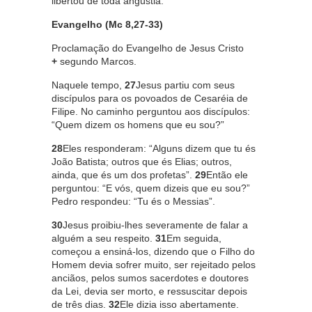
libertou de toda angústia.
Evangelho (Mc 8,27-33)
Proclamação do Evangelho de Jesus Cristo
+
segundo Marcos.
Naquele tempo,
27
Jesus partiu com seus
discípulos para os povoados de Cesaréia de
Filipe. No caminho perguntou aos discípulos:
“Quem dizem os homens que eu sou?”
28
Eles responderam: “Alguns dizem que tu és
João Batista; outros que és Elias; outros,
ainda, que és um dos profetas”.
29
Então ele
perguntou: “E vós, quem dizeis que eu sou?”
Pedro respondeu: “Tu és o Messias”.
30
Jesus proibiu-lhes severamente de falar a
alguém a seu respeito.
31
Em seguida,
começou a ensiná-los, dizendo que o Filho do
Homem devia sofrer muito, ser rejeitado pelos
anciãos, pelos sumos sacerdotes e doutores
da Lei, devia ser morto, e ressuscitar depois
de três dias.
32
Ele dizia isso abertamente.