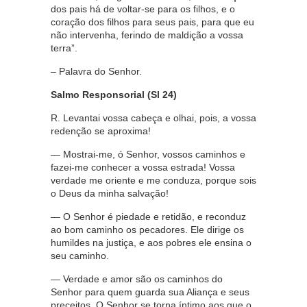
dos pais há de voltar-se para os filhos, e o
coração dos filhos para seus pais, para que eu
não intervenha, ferindo de maldição a vossa
terra”.
– Palavra do Senhor.
Salmo Responsorial (Sl 24)
R. Levantai vossa cabeça e olhai, pois, a vossa
redenção se aproxima!
— Mostrai-me, ó Senhor, vossos caminhos e
fazei-me conhecer a vossa estrada! Vossa
verdade me oriente e me conduza, porque sois
o Deus da minha salvação!
— O Senhor é piedade e retidão, e reconduz
ao bom caminho os pecadores. Ele dirige os
humildes na justiça, e aos pobres ele ensina o
seu caminho.
— Verdade e amor são os caminhos do
Senhor para quem guarda sua Aliança e seus
preceitos. O Senhor se torna íntimo aos que o