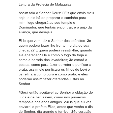
Leitura da Profecia de Malaquias.
Assim fala o Senhor Deus:
1
“Eis que envio meu
anjo, e ele há de preparar o caminho para
mim; logo chegará ao seu templo o
Dominador, que tentais encontrar, e o anjo da
aliança, que desejais.
Ei-lo que vem, diz o Senhor dos exércitos;
2
e
quem poderá fazer-lhe frente, no dia de sua
chegada? E quem poderá resistir-lhe, quando
ele aparecer? Ele é como o fogo da forja e
como a barrela dos lavadeiros;
3
e estará a
postos, como para fazer derreter e purificar a
prata: assim ele purificará os filhos de Levi e
os refinará como ouro e como prata, e eles
poderão assim fazer oferendas justas ao
Senhor.
4
Será então aceitável ao Senhor a oblação de
Judá e de Jerusalém, como nos primeiros
tempos e nos anos antigos.
23
Eis que eu vos
enviarei o profeta Elias, antes que venha o dia
do Senhor, dia grande e terrível;
24
o coração