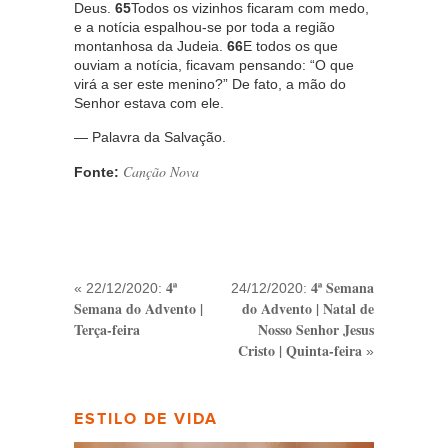
Deus.
65
Todos os vizinhos ficaram com medo,
e a notícia espalhou-se por toda a região
montanhosa da Judeia.
66
E todos os que
ouviam a notícia, ficavam pensando: “O que
virá a ser este menino?” De fato, a mão do
Senhor estava com ele.
— Palavra da Salvação.
Canção Nova
Fonte:
4ª
4ª Semana
« 22/12/2020:
24/12/2020:
Semana do Advento |
do Advento | Natal de
Terça-feira
Nosso Senhor Jesus
Cristo | Quinta-feira
»
ESTILO DE VIDA