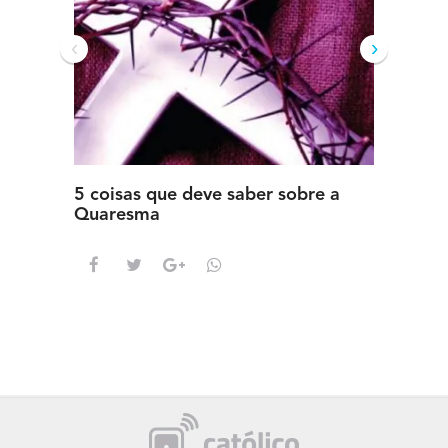
‹
›
5 coisas que deve saber sobre a
5 detal
Quaresma
saber s