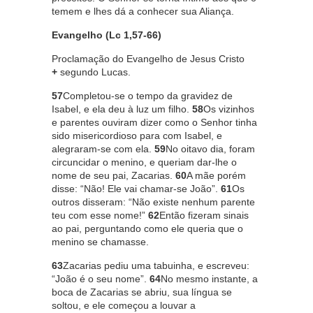
temem e lhes dá a conhecer sua Aliança.
Evangelho (Lc 1,57-66)
Proclamação do Evangelho de Jesus Cristo
+
segundo Lucas.
57
Completou-se o tempo da gravidez de
Isabel, e ela deu à luz um filho.
58
Os vizinhos
e parentes ouviram dizer como o Senhor tinha
sido misericordioso para com Isabel, e
alegraram-se com ela.
59
No oitavo dia, foram
circuncidar o menino, e queriam dar-lhe o
nome de seu pai, Zacarias.
60
A mãe porém
disse: “Não! Ele vai chamar-se João”.
61
Os
outros disseram: “Não existe nenhum parente
teu com esse nome!”
62
Então fizeram sinais
ao pai, perguntando como ele queria que o
menino se chamasse.
63
Zacarias pediu uma tabuinha, e escreveu:
“João é o seu nome”.
64
No mesmo instante, a
boca de Zacarias se abriu, sua língua se
soltou, e ele começou a louvar a