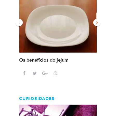
‹
›
Os benefícios do jejum
Guia se
intens
CURIOSIDADES