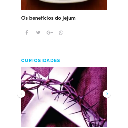
Os benefícios do jejum
Guia se
intens
CURIOSIDADES
‹
›