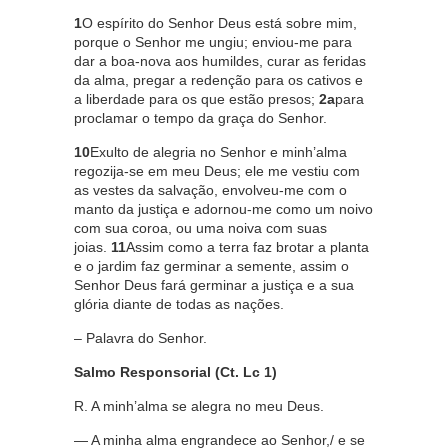
1
O espírito do Senhor Deus está sobre mim,
porque o Senhor me ungiu; enviou-me para
dar a boa-nova aos humildes, curar as feridas
da alma, pregar a redenção para os cativos e
a liberdade para os que estão presos;
2a
para
proclamar o tempo da graça do Senhor.
10
Exulto de alegria no Senhor e minh’alma
regozija-se em meu Deus; ele me vestiu com
as vestes da salvação, envolveu-me com o
manto da justiça e adornou-me como um noivo
com sua coroa, ou uma noiva com suas
joias.
11
Assim como a terra faz brotar a planta
e o jardim faz germinar a semente, assim o
Senhor Deus fará germinar a justiça e a sua
glória diante de todas as nações.
– Palavra do Senhor.
Salmo Responsorial (Ct. Lc 1)
R. A minh’alma se alegra no meu Deus.
— A minha alma engrandece ao Senhor,/ e se