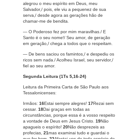
alegrou o meu espírito em Deus, meu
Salvador,/ pois, ele viu a pequenez de sua
serva,/ desde agora as gerações hão de
chamar-me de bendita.
— O Poderoso fez por mim maravilhas./ E
Santo é o seu nome!/ Seu amor, de geração
em geração,/ chega a todos que o respeitam.
— De bens saciou os famintos,/ e despediu os
ricos sem nada./ Acolheu Israel, seu servidor,/
fiel ao seu amor.
Segunda Leitura (1Ts 5,16-24)
Leitura da Primeira Carta de São Paulo aos
Tessalonicenses:
Irmãos:
16
Estai sempre alegres!
17
Rezai sem
cessar.
18
Dai graças em todas as
circunstâncias, porque essa é a vosso respeito
a vontade de Deus em Jesus Cristo.
19
Não
apagueis o espírito!
20
Não desprezeis as
profecias,
21
mas examinai tudo e guardai o
que for bom.
22
Afastai-vos de toda espécie de