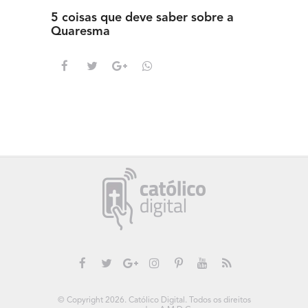
5 coisas que deve saber sobre a
5 detal
Quaresma
saber s
© Copyright 2026. Católico Digital. Todos os direitos