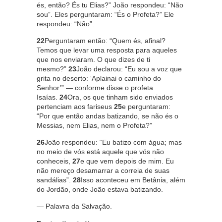
és, então? És tu Elias?” João respondeu: “Não
sou”. Eles perguntaram: “És o Profeta?” Ele
respondeu: “Não”.
22
Perguntaram então: “Quem és, afinal?
Temos que levar uma resposta para aqueles
que nos enviaram. O que dizes de ti
mesmo?”
23
João declarou: “Eu sou a voz que
grita no deserto: ‘Aplainai o caminho do
Senhor’” — conforme disse o profeta
Isaías.
24
Ora, os que tinham sido enviados
pertenciam aos fariseus
25
e perguntaram:
“Por que então andas batizando, se não és o
Messias, nem Elias, nem o Profeta?”
26
João respondeu: “Eu batizo com água; mas
no meio de vós está aquele que vós não
conheceis,
27
e que vem depois de mim. Eu
não mereço desamarrar a correia de suas
sandálias”.
28
Isso aconteceu em Betânia, além
do Jordão, onde João estava batizando.
— Palavra da Salvação.