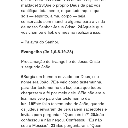
maldade!
23
Que o próprio Deus da paz vos
santifique totalmente, e que tudo aquilo que
sois — espírito, alma, corpo — seja
conservado sem mancha alguma para a vinda
de nosso Senhor Jesus Cristo!
24
Aquele que
vos chamou é fiel; ele mesmo realizará isso.
– Palavra do Senhor.
Evangelho (Jo 1,6-8.19-28)
Proclamação do Evangelho de Jesus Cristo
+
segundo João.
6
Surgiu um homem enviado por Deus; seu
nome era João.
7
Ele veio como testemunha,
para dar testemunho da luz, para que todos
chegassem à fé por meio dele.
8
Ele não era a
luz, mas veio para dar testemunho da
luz.
19
Este foi o testemunho de João, quando
os judeus enviaram de Jerusalém sacerdotes e
levitas para perguntar: “Quem és tu?”
20
João
confessou e não negou. Confessou: “Eu não
sou o Messias”.
21
Eles perguntaram: “Quem