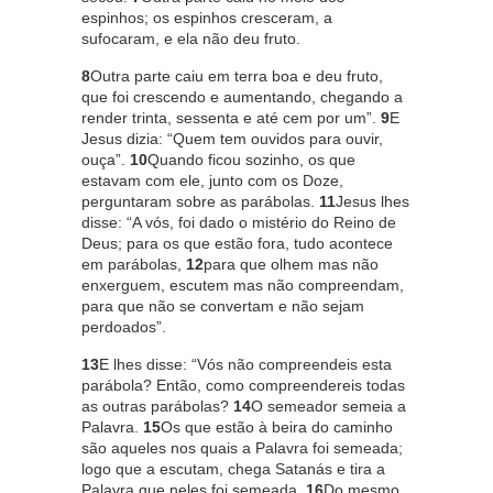
espinhos; os espinhos cresceram, a
sufocaram, e ela não deu fruto.
8
Outra parte caiu em terra boa e deu fruto,
que foi crescendo e aumentando, chegando a
render trinta, sessenta e até cem por um”.
9
E
Jesus dizia: “Quem tem ouvidos para ouvir,
ouça”.
10
Quando ficou sozinho, os que
estavam com ele, junto com os Doze,
perguntaram sobre as parábolas.
11
Jesus lhes
disse: “A vós, foi dado o mistério do Reino de
Deus; para os que estão fora, tudo acontece
em parábolas,
12
para que olhem mas não
enxerguem, escutem mas não compreendam,
para que não se convertam e não sejam
perdoados”.
13
E lhes disse: “Vós não compreendeis esta
parábola? Então, como compreendereis todas
as outras parábolas?
14
O semeador semeia a
Palavra.
15
Os que estão à beira do caminho
são aqueles nos quais a Palavra foi semeada;
logo que a escutam, chega Satanás e tira a
Palavra que neles foi semeada.
16
Do mesmo