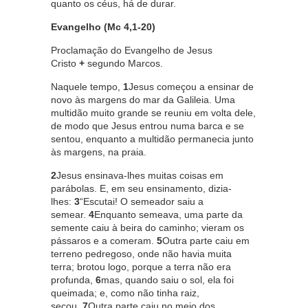
quanto os céus, há de durar.
Evangelho (Mc 4,1-20)
Proclamação do Evangelho de Jesus
Cristo
+
segundo Marcos.
Naquele tempo,
1
Jesus começou a ensinar de
novo às margens do mar da Galileia. Uma
multidão muito grande se reuniu em volta dele,
de modo que Jesus entrou numa barca e se
sentou, enquanto a multidão permanecia junto
às margens, na praia.
2
Jesus ensinava-lhes muitas coisas em
parábolas. E, em seu ensinamento, dizia-
lhes:
3
“Escutai! O semeador saiu a
semear.
4
Enquanto semeava, uma parte da
semente caiu à beira do caminho; vieram os
pássaros e a comeram.
5
Outra parte caiu em
terreno pedregoso, onde não havia muita
terra; brotou logo, porque a terra não era
profunda,
6
mas, quando saiu o sol, ela foi
queimada; e, como não tinha raiz,
secou.
7
Outra parte caiu no meio dos