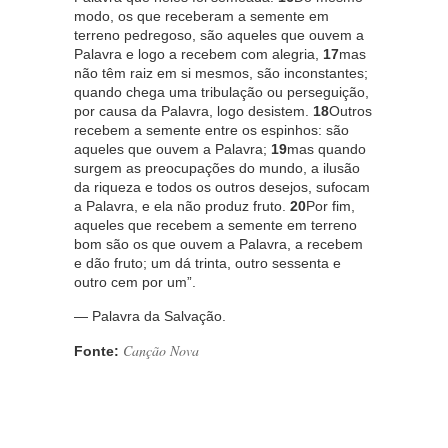
modo, os que receberam a semente em
terreno pedregoso, são aqueles que ouvem a
Palavra e logo a recebem com alegria,
17
mas
não têm raiz em si mesmos, são inconstantes;
quando chega uma tribulação ou perseguição,
por causa da Palavra, logo desistem.
18
Outros
recebem a semente entre os espinhos: são
aqueles que ouvem a Palavra;
19
mas quando
surgem as preocupações do mundo, a ilusão
da riqueza e todos os outros desejos, sufocam
a Palavra, e ela não produz fruto.
20
Por fim,
aqueles que recebem a semente em terreno
bom são os que ouvem a Palavra, a recebem
e dão fruto; um dá trinta, outro sessenta e
outro cem por um”.
— Palavra da Salvação.
Canção Nova
Fonte: