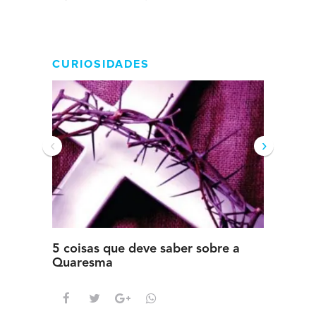
CURIOSIDADES
‹
›
5 coisas que deve saber sobre a
5 detal
Quaresma
saber s