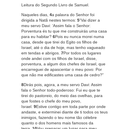
Leitura do Segundo Livro de Samuel.
Naqueles dias,
4
a palavra do Senhor foi
dirigida a Natã nestes termos:
5
“Vai dizer a
meu servo Davi: ‘Assim fala o Senhor:
Porventura és tu que me construirás uma casa
para eu habitar?
6
Pois eu nunca morei numa
casa, desde que tirei do Egito os filhos de
Israel, até o dia de hoje, mas tenho vagueado
em tendas e abrigos.
7
Por todos os lugares
onde andei com os filhos de Israel, disse,
porventura, a algum dos chefes de Israel, que
encarreguei de apascentar o meu povo: Por
que não me edificastes uma casa de cedro?”
8
Dirás pois, agora, a meu servo Davi: Assim
fala o Senhor todo-poderoso: Fui eu que te
tirei do pastoreio, do meio das ovelhas, para
que fostes o chefe do meu povo,
Israel.
9
Estive contigo em toda parte por onde
andaste, e exterminei diante de ti todos os teus
inimigos, fazendo o teu nome tão célebre
quanto o dos homens mais famosos da
terra.
10
Vou preparar um lugar para meu