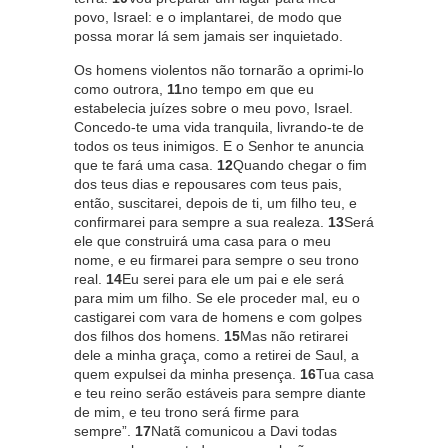
povo, Israel: e o implantarei, de modo que
possa morar lá sem jamais ser inquietado.
Os homens violentos não tornarão a oprimi-lo
como outrora,
11
no tempo em que eu
estabelecia juízes sobre o meu povo, Israel.
Concedo-te uma vida tranquila, livrando-te de
todos os teus inimigos. E o Senhor te anuncia
que te fará uma casa.
12
Quando chegar o fim
dos teus dias e repousares com teus pais,
então, suscitarei, depois de ti, um filho teu, e
confirmarei para sempre a sua realeza.
13
Será
ele que construirá uma casa para o meu
nome, e eu firmarei para sempre o seu trono
real.
14
Eu serei para ele um pai e ele será
para mim um filho. Se ele proceder mal, eu o
castigarei com vara de homens e com golpes
dos filhos dos homens.
15
Mas não retirarei
dele a minha graça, como a retirei de Saul, a
quem expulsei da minha presença.
16
Tua casa
e teu reino serão estáveis para sempre diante
de mim, e teu trono será firme para
sempre”.
17
Natã comunicou a Davi todas