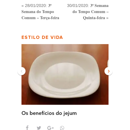
3ª
3ª Semana
« 28/01/2020:
30/01/2020:
Semana do Tempo
do Tempo Comum –
Comum – Terça-feira
Quinta-feira
»
ESTILO DE VIDA
‹
›
Os benefícios do jejum
Guia se
intens