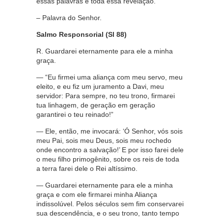
essas palavras e toda essa revelação.
– Palavra do Senhor.
Salmo Responsorial (Sl 88)
R. Guardarei eternamente para ele a minha
graça.
— “Eu firmei uma aliança com meu servo, meu
eleito, e eu fiz um juramento a Davi, meu
servidor: Para sempre, no teu trono, firmarei
tua linhagem, de geração em geração
garantirei o teu reinado!”
— Ele, então, me invocará: ‘Ó Senhor, vós sois
meu Pai, sois meu Deus, sois meu rochedo
onde encontro a salvação!’ E por isso farei dele
o meu filho primogênito, sobre os reis de toda
a terra farei dele o Rei altíssimo.
— Guardarei eternamente para ele a minha
graça e com ele firmarei minha Aliança
indissolúvel. Pelos séculos sem fim conservarei
sua descendência, e o seu trono, tanto tempo