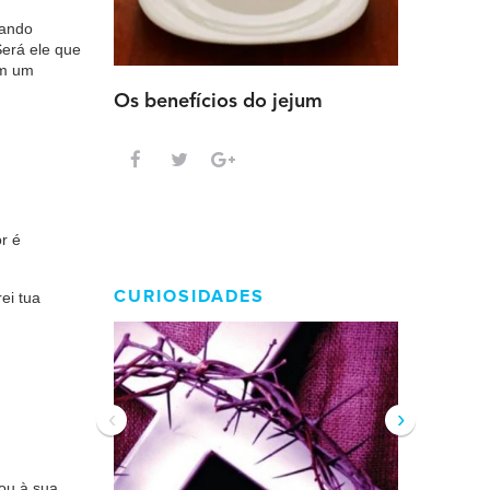
ando
erá ele que
im um
Os benefícios do jejum
Guia sem
intensa
r é
CURIOSIDADES
ei tua
‹
›
ou à sua