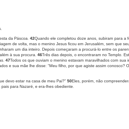
.
festa da Páscoa.
42
Quando ele completou doze anos, subiram para a f
agem de volta, mas o menino Jesus ficou em Jerusalém, sem que seu
nharam um dia inteiro. Depois começaram a procurá-lo entre os paren
salém à sua procura.
46
Três dias depois, o encontraram no Templo. Es
as.
47
Todos os que ouviam o menino estavam maravilhados com sua in
ados e sua mãe lhe disse: “Meu filho, por que agiste assim conosco? 
que devo estar na casa de meu Pai?”
50
Eles, porém, não compreende
pais para Nazaré, e era-lhes obediente.