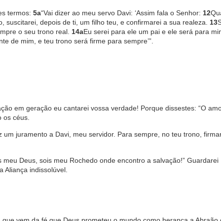
tes termos:
5a
“Vai dizer ao meu servo Davi: ‘Assim fala o Senhor:
12
Qu
 suscitarei, depois de ti, um filho teu, e confirmarei a sua realeza.
13
S
mpre o seu trono real.
14a
Eu serei para ele um pai e ele será para m
nte de mim, e teu trono será firme para sempre’”.
ção em geração eu cantarei vossa verdade! Porque dissestes: “O amo
o os céus.
z um juramento a Davi, meu servidor. Para sempre, no teu trono, firmar
ois meu Deus, sois meu Rochedo onde encontro a salvação!” Guardarei
 Aliança indissolúvel.
tiça que vem da fé que Deus prometeu o mundo como herança a Abraão 