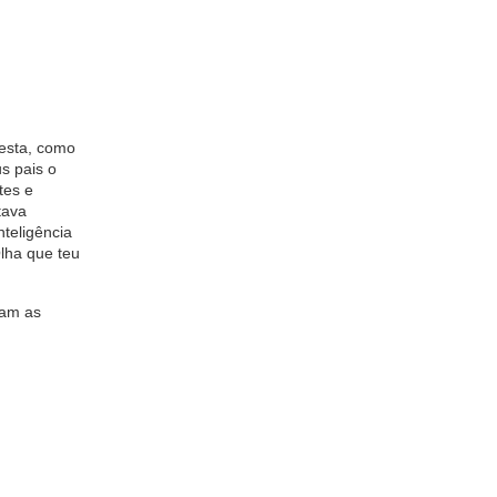
esta, como
s pais o
tes e
tava
teligência
Olha que teu
ram as