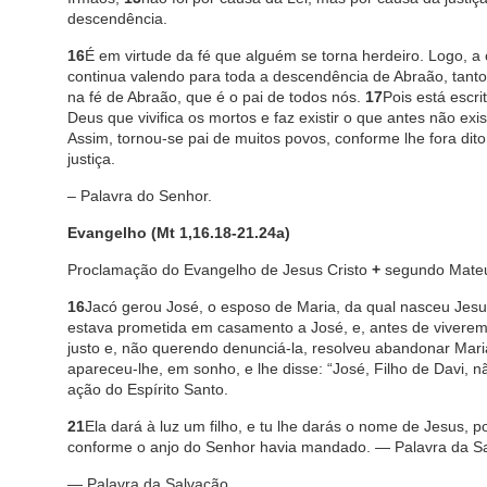
descendência.
16
É em virtude da fé que alguém se torna herdeiro. Logo, 
continua valendo para toda a descendência de Abraão, tant
na fé de Abraão, que é o pai de todos nós.
17
Pois está escri
Deus que vivifica os mortos e faz existir o que antes não exis
Assim, tornou-se pai de muitos povos, conforme lhe fora dito
justiça.
– Palavra do Senhor.
Evangelho (Mt 1,16.18-21.24a)
Proclamação do Evangelho de Jesus Cristo
+
segundo Mate
16
Jacó gerou José, o esposo de Maria, da qual nasceu Jes
estava prometida em casamento a José, e, antes de viverem j
justo e, não querendo denunciá-la, resolveu abandonar Mar
apareceu-lhe, em sonho, e lhe disse: “José, Filho de Davi,
ação do Espírito Santo.
21
Ela dará à luz um filho, e tu lhe darás o nome de Jesus, p
conforme o anjo do Senhor havia mandado. — Palavra da S
— Palavra da Salvação.