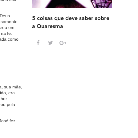
 Deus
5 coisas que deve saber sobre
5 detalh
a somente
a Quaresma
deve sab
 creu em
na fé.
Advento
itada como
ia, sua mãe,
ido, era
nhor
beu pela
José fez