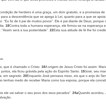
a condição de herdeiro é uma graça, um dom gratuito, e a promessa de
o para a descendência que se apega à Lei, quanto para a que se apoi
to: “Eu fiz de ti pai de muitos povos”. Ele é pai diante de Deus, porque
tia.
18
Contra toda a humana esperança, ele firmou-se na esperança e 
: “Assim será a tua posteridade”.
22
Esta sua atitude de fé lhe foi cred
us.
us, que é chamado o Cristo.
18
A origem de Jesus Cristo foi assim: Mar
untos, ela ficou grávida pela ação do Espírito Santo.
19
José, seu mar
ia, em segredo.
20
Enquanto José pensava nisso, eis que o anjo do Se
 não tenhas medo de receber Maria como tua esposa, porque ela conce
ois ele vai salvar o seu povo dos seus pecados”.
24a
Quando acordou, 
alvação.