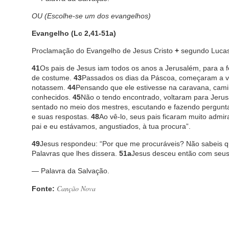
OU (Escolhe-se um dos evangelhos)
Evangelho (Lc 2,41-51a)
Proclamação do Evangelho de Jesus Cristo
+
segundo Lucas
41
Os pais de Jesus iam todos os anos a Jerusalém, para a 
de costume.
43
Passados os dias da Páscoa, começaram a vi
notassem.
44
Pensando que ele estivesse na caravana, cami
conhecidos.
45
Não o tendo encontrado, voltaram para Jeru
sentado no meio dos mestres, escutando e fazendo pergunt
e suas respostas.
48
Ao vê-lo, seus pais ficaram muito admir
pai e eu estávamos, angustiados, à tua procura”.
49
Jesus respondeu: “Por que me procuráveis? Não sabeis 
Palavras que lhes dissera.
51a
Jesus desceu então com seus 
— Palavra da Salvação.
Canção Nova
Fonte: