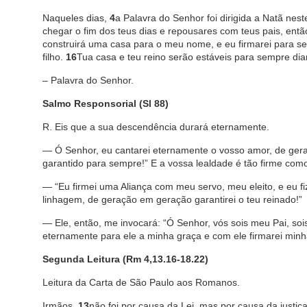
Naqueles dias,
4
a Palavra do Senhor foi dirigida a Natã nes
chegar o fim dos teus dias e repousares com teus pais, então,
construirá uma casa para o meu nome, e eu firmarei para se
filho.
16
Tua casa e teu reino serão estáveis para sempre dia
– Palavra do Senhor.
Salmo Responsorial (Sl 88)
R. Eis que a sua descendência durará eternamente.
— Ó Senhor, eu cantarei eternamente o vosso amor, de gera
garantido para sempre!” E a vossa lealdade é tão firme com
— “Eu firmei uma Aliança com meu servo, meu eleito, e eu fi
linhagem, de geração em geração garantirei o teu reinado!”
— Ele, então, me invocará: “Ó Senhor, vós sois meu Pai, s
eternamente para ele a minha graça e com ele firmarei minha
Segunda Leitura (Rm 4,13.16-18.22)
Leitura da Carta de São Paulo aos Romanos.
Irmãos,
13
não foi por causa da Lei, mas por causa da jus